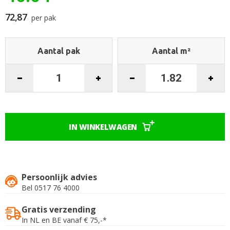
begin
van
72,87
per pak
de
afbeeldingen-
gallerij
Aantal pak
Aantal m²
IN WINKELWAGEN
Persoonlijk advies
Bel 0517 76 4000
Gratis verzending
In NL en BE vanaf € 75,-*