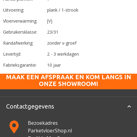
Uitvoering:
plank / 1-strook
Vloerverwarming:
[V]
Gebruikersklasse:
23/31
Randafwerking:
zonder v-groef
Levertijd:
2 - 3 werkdagen
Fabrieksgarantie:
10 jaar
MAAK EEN AFSPRAAK EN KOM LANGS IN
ONZE SHOWROOM!
Contactgegevens
Bezoekadres
ParketvloerShop.nl