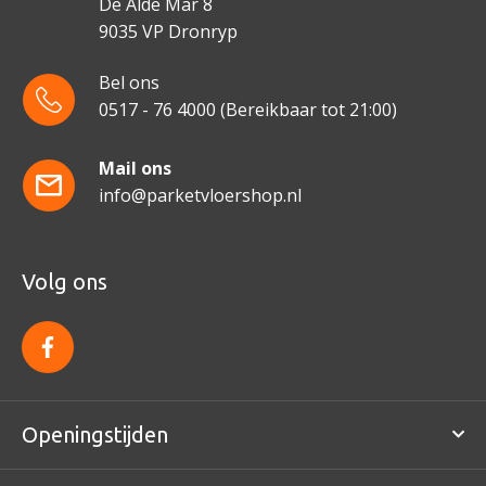
De Alde Mar 8
9035 VP Dronryp
Bel ons
0517 - 76 4000
(Bereikbaar tot 21:00)
Mail ons
info@parketvloershop.nl
Volg ons
f
a
c
e
b
o
Openingstijden
o
k