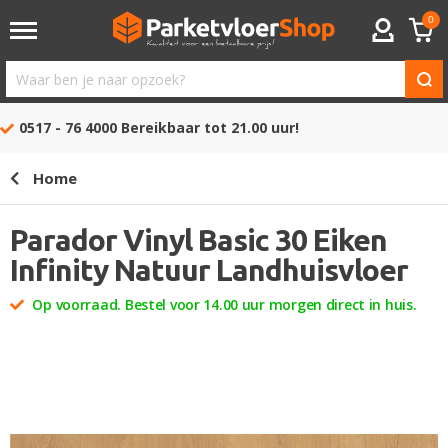
0
ACCOUNT
Waar
ben
0517 - 76 4000
Bereikbaar tot 21.00 uur!
je
naar
Home
opzoek?
Parador Vinyl Basic 30 Eiken
Infinity Natuur Landhuisvloer
Op voorraad. Bestel voor 14.00 uur morgen direct in huis.
Ga
naar
het
einde
van
de