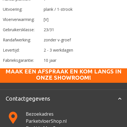
Uitvoering:
plank / 1-strook
Vloerverwarming:
[V]
Gebruikersklasse:
23/31
Randafwerking:
zonder v-groef
Levertijd:
2 - 3 werkdagen
Fabrieksgarantie:
10 jaar
MAAK EEN AFSPRAAK EN KOM LANGS IN
ONZE SHOWROOM!
Contactgegevens
Bezoekadres
ParketvloerShop.nl