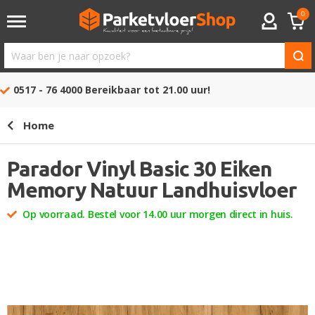
0
ACCOUNT
Waar
ben
0517 - 76 4000
Bereikbaar tot 21.00 uur!
je
naar
Home
opzoek?
Parador Vinyl Basic 30 Eiken
Memory Natuur Landhuisvloer
Op voorraad. Bestel voor 14.00 uur morgen direct in huis.
Ga
naar
het
einde
van
de