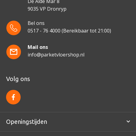
De Alde Mar 8
9035 VP Dronryp
Bel ons
0517 - 76 4000
(Bereikbaar tot 21:00)
Mail ons
info@parketvloershop.nl
Volg ons
f
a
c
e
b
o
Openingstijden
o
k