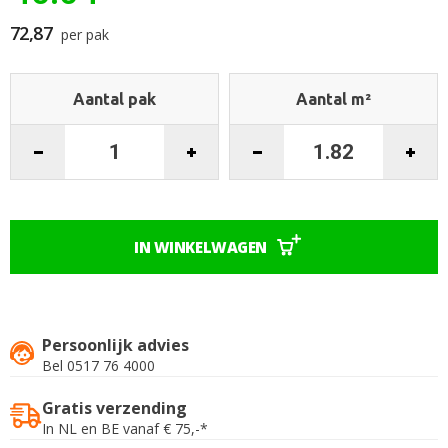
begin
van
72,87
per pak
de
afbeeldingen-
gallerij
Aantal pak
Aantal m²
IN WINKELWAGEN
Persoonlijk advies
Bel 0517 76 4000
Gratis verzending
In NL en BE vanaf € 75,-*