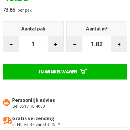
begin
van
73,85
per pak
de
afbeeldingen-
gallerij
Aantal pak
Aantal m²
IN WINKELWAGEN
Persoonlijk advies
Bel 0517 76 4000
Gratis verzending
In NL en BE vanaf € 75,-*