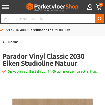
0
ACCOUNT
Waar
ben
0517 - 76 4000
Bereikbaar tot 21.00 uur!
je
naar
Home
opzoek?
Parador Vinyl Classic 2030
Eiken Studioline Natuur
Op voorraad. Bestel voor 14.00 uur morgen direct in huis.
Ga
naar
het
einde
van
de