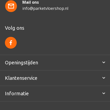
Mail ons
info@parketvloershop.nl
Volg ons
f
a
c
e
b
o
Openingstijden
o
k
Klantenservice
Informatie