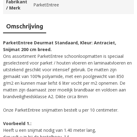
Fabrikant
ParketEntree
/ Merk
Omschrijving
ParketEntree Deurmat Standaard, Kleur: Antraciet,
Snijmat 200 cm breed.
Ons assortiment ParketEntree schoonloopmatten is speciaal
geselecteerd voor parket / houten vloeren en laminaatvloeren en
uitstekend geschikt voor intensief gebruik. De matten zijn
gemaakt van 100% polyamide, met een poolgewicht van 850
g/m2 en kunnen maar liefst 6 liter vocht per m2 opnemen. De
matten zijn daarnaast zeer moeilijk brandbaar en voldoen aan
brandveiligheidsklasse A2. Dikte circa 8mm
Onze ParketEntree snijmatten bestelt u per 10 centimeter.
Voorbeeld 1.:
Heeft u een snijmat nodig van 1.40 meter lang,
dan vult u in bij de bestelhoev. 14.