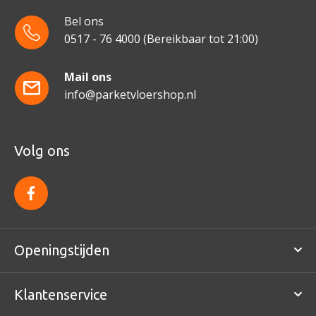
Bel ons
0517 - 76 4000
(Bereikbaar tot 21:00)
Mail ons
info@parketvloershop.nl
Volg ons
f
a
c
e
b
o
Openingstijden
o
k
Klantenservice