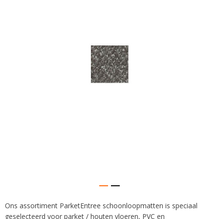
van
de
afbeeldingen-
gallerij
Ons assortiment ParketEntree schoonloopmatten is speciaal
Ga
geselecteerd voor parket / houten vloeren, PVC en
naar