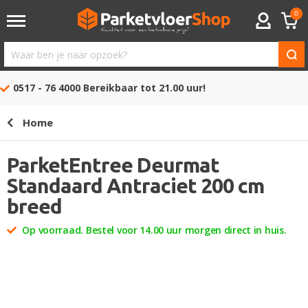
0
ACCOUNT
Waar
ben
0517 - 76 4000
Bereikbaar tot 21.00 uur!
je
naar
Home
opzoek?
ParketEntree Deurmat
Standaard Antraciet ​200 cm
breed
Op voorraad. Bestel voor 14.00 uur morgen direct in huis.
Ga
naar
het
einde