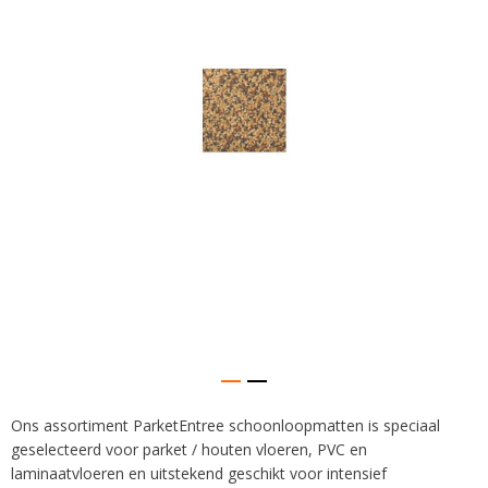
afbeeldingen-
gallerij
Ons assortiment ParketEntree schoonloopmatten is speciaal
Ga
geselecteerd voor parket / houten vloeren, PVC en
naar
het
laminaatvloeren en uitstekend geschikt voor intensief