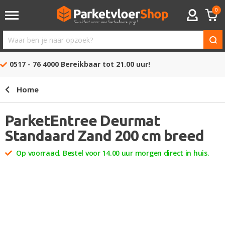
0
ACCOUNT
Waar
ben
0517 - 76 4000
Bereikbaar tot 21.00 uur!
je
naar
Home
opzoek?
ParketEntree Deurmat
Standaard Zand ​200 cm breed
Op voorraad. Bestel voor 14.00 uur morgen direct in huis.
Ga
naar
het
einde
van
de