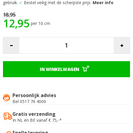
begin
gebruik.
✓
Bestel veilig met de scherpste prijs
Meer info
van
de
18,95
12,95
afbeeldingen-
per 10 cm
gallerij
IN WINKELWAGEN
Persoonlijk advies
Bel 0517 76 4000
Gratis verzending
In NL en BE vanaf € 75,-*
Snelle levering