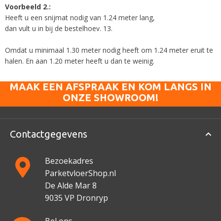
Voorbeeld 2.:
Heeft u een snijmat nodig van 1.24 meter lang,
dan vult u in bij de bestelhoev. 13.
Omdat u minimaal 1.30 meter nodig heeft om 1.24 meter eruit te
halen. En aan 1.20 meter heeft u dan te weinig.
MAAK EEN AFSPRAAK EN KOM LANGS IN
ONZE SHOWROOM!
Contactgegevens
Bezoekadres
ParketvloerShop.nl
De Alde Mar 8
9035 VP Dronryp
Bel ons