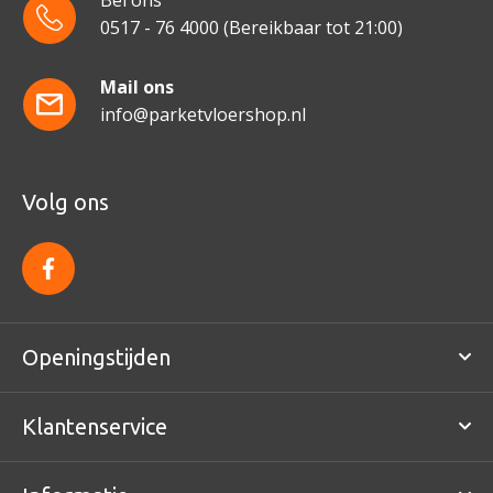
0517 - 76 4000
(Bereikbaar tot 21:00)
Mail ons
info@parketvloershop.nl
Volg ons
f
a
c
e
b
o
Openingstijden
o
k
Klantenservice