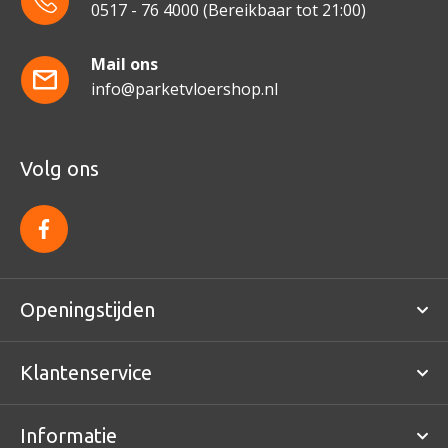
0517 - 76 4000
(Bereikbaar tot 21:00)
Mail ons
info@parketvloershop.nl
Volg ons
f
a
c
e
b
o
Openingstijden
o
k
Klantenservice
Informatie