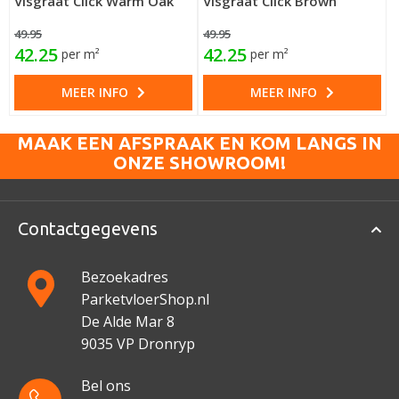
Visgraat Click Warm Oak
Visgraat Click Brown
49.95
49.95
42.25
42.25
per m²
per m²
MEER INFO
MEER INFO
MAAK EEN AFSPRAAK EN KOM LANGS IN
ONZE SHOWROOM!
Contactgegevens
Bezoekadres
ParketvloerShop.nl
De Alde Mar 8
9035 VP Dronryp
Bel ons