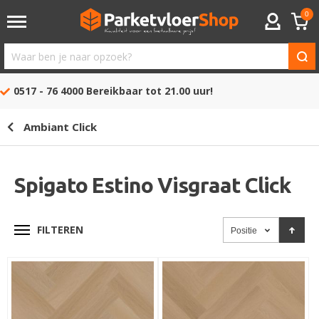
0
ACCOUNT
Waar
ben
0517 - 76 4000
Bereikbaar tot 21.00 uur!
je
naar
Ambiant Click
opzoek?
Spigato Estino Visgraat Click
FILTEREN
Positie