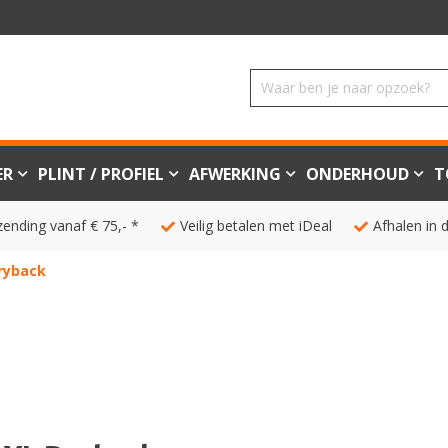
ER
PLINT / PROFIEL
AFWERKING
ONDERHOUD
T
zending vanaf € 75,- *
Veilig betalen met iDeal
Afhalen in 
ryback