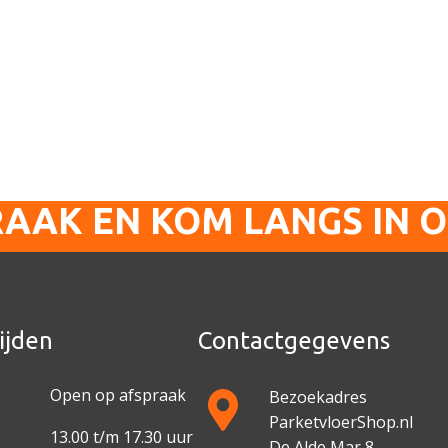
RAAK EN KOM LANGS IN 
ijden
Contactgegevens
Open op afspraak
Bezoekadres
ParketvloerShop.nl
13.00 t/m 17.30 uur
De Alde Mar 8