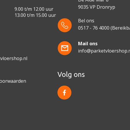
9035 VP Dronryp
9.00 t/m 12.00 uur
13.00 t/m 15.00 uur
Bel ons
0517 - 76 4000
(Bereikba
e
Mail ons
info@parketvloershop.n
vloershop.nl
Volg ons
voorwaarden
f
a
c
e
b
o
o
k