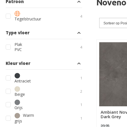
Noveno
Patroon
producten
4
Tegelstructuur
Sorteer op
Posi
Type vloer
Plak
producten
4
PVC
Kleur vloer
product
1
Antraciet
producten
2
Beige
product
1
Grijs
Ambiant Nov
Warm
Dark Grey
product
1
grijs
39.95