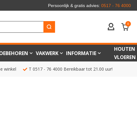
Persoonlijk & gratis advies:
0517 - 76 4000
0
ACCOUNT
HOUTEN
OEBEHOREN
VAKWERK
INFORMATIE
VLOEREN
de winkel
T
0517 - 76 4000
Bereikbaar tot 21.00 uur!