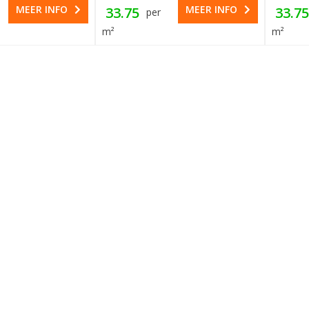
MEER INFO
MEER INFO
33.75
33.75
per
m²
m²