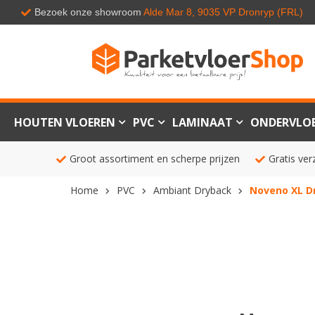
Bezoek onze showroom
Alde Mar 8, 9035 VP Dronryp (FRL)
HOUTEN VLOEREN
PVC
LAMINAAT
ONDERVLO
Groot assortiment en scherpe prijzen
Gratis ver
Home
PVC
Ambiant Dryback
Noveno XL D