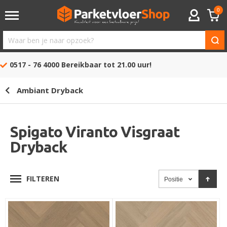
0
ACCOUNT
Waar
ben
0517 - 76 4000
Bereikbaar tot 21.00 uur!
je
naar
Ambiant Dryback
opzoek?
Spigato Viranto Visgraat
Dryback
FILTEREN
Positie