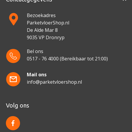
Bezoekadres
ParketvloerShop.nl
De Alde Mar 8
9035 VP Dronryp
Bel ons
0517 - 76 4000
(Bereikbaar tot 21:00)
Mail ons
info@parketvloershop.nl
Volg ons
f
a