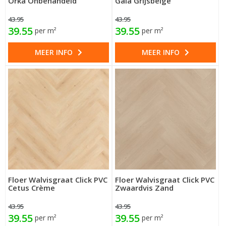
Orka Onbehandeld
Gaia Grijsbeige
43.95
43.95
39.55
39.55
per m²
per m²
MEER INFO
MEER INFO
Floer Walvisgraat Click PVC
Floer Walvisgraat Click PVC
Cetus Crème
Zwaardvis Zand
43.95
43.95
39.55
39.55
per m²
per m²