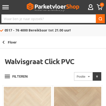
0
ACCOUNT
Waar
ben
0517 - 76 4000
Bereikbaar tot 21.00 uur!
je
naar
Floer
opzoek?
Walvisgraat Click PVC
FILTEREN
Positie