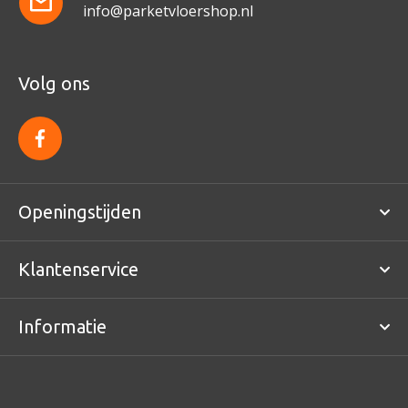
info@parketvloershop.nl
Volg ons
f
a
c
e
b
o
Openingstijden
o
k
Klantenservice
Informatie