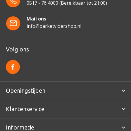
0517 - 76 4000
(Bereikbaar tot 21:00)
Mail ons
info@parketvloershop.nl
Volg ons
f
a
c
e
b
o
Openingstijden
o
k
Klantenservice
Informatie