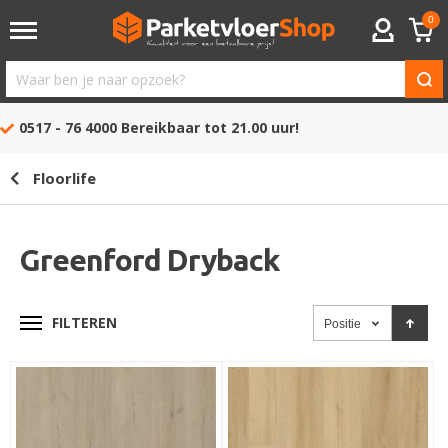
0
ACCOUNT
Waar
ben
0517 - 76 4000
Bereikbaar tot 21.00 uur!
je
naar
Floorlife
opzoek?
Greenford Dryback
FILTEREN
Positie