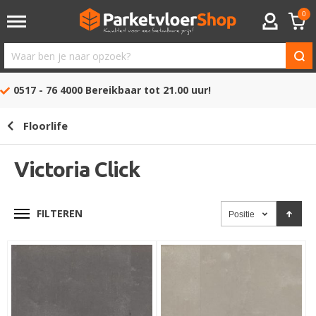
0
ACCOUNT
Waar
ben
0517 - 76 4000
Bereikbaar tot 21.00 uur!
je
naar
Floorlife
opzoek?
Victoria Click
FILTEREN
Positie