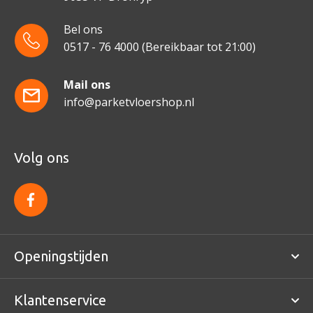
Bel ons
0517 - 76 4000
(Bereikbaar tot 21:00)
Mail ons
info@parketvloershop.nl
Volg ons
f
a
c
e
b
o
Openingstijden
o
k
Klantenservice