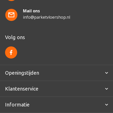
Mail ons
info@parketvloershop.nl
Volg ons
f
a
c
e
b
o
Openingstijden
o
k
Klantenservice
Informatie