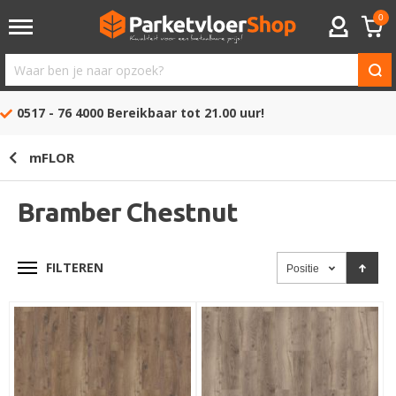
0
ACCOUNT
Waar
ben
0517 - 76 4000
Bereikbaar tot 21.00 uur!
je
naar
mFLOR
opzoek?
Bramber Chestnut
FILTEREN
Positie