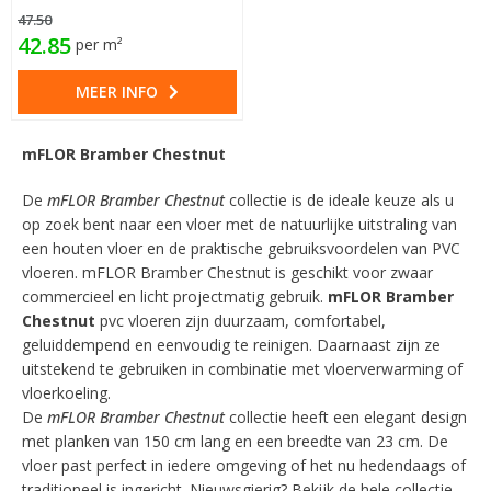
47.50
42.85
per m²
MEER INFO
mFLOR Bramber Chestnut
De
mFLOR Bramber Chestnut
collectie is de ideale keuze als u
op zoek bent naar een vloer met de natuurlijke uitstraling van
een houten vloer en de praktische gebruiksvoordelen van PVC
vloeren. mFLOR Bramber Chestnut is geschikt voor zwaar
commercieel en licht projectmatig gebruik.
mFLOR Bramber
Chestnut
pvc vloeren zijn duurzaam, comfortabel,
geluiddempend en eenvoudig te reinigen. Daarnaast zijn ze
uitstekend te gebruiken in combinatie met vloerverwarming of
vloerkoeling.
De
mFLOR Bramber Chestnut
collectie heeft een elegant design
met planken van 150 cm lang en een breedte van 23 cm. De
vloer past perfect in iedere omgeving of het nu hedendaags of
traditioneel is ingericht. Nieuwsgierig? Bekijk de hele collectie