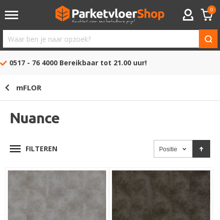
0
ACCOUNT
Waar
ben
0517 - 76 4000
Bereikbaar tot 21.00 uur!
je
naar
mFLOR
opzoek?
Nuance
FILTEREN
Positie