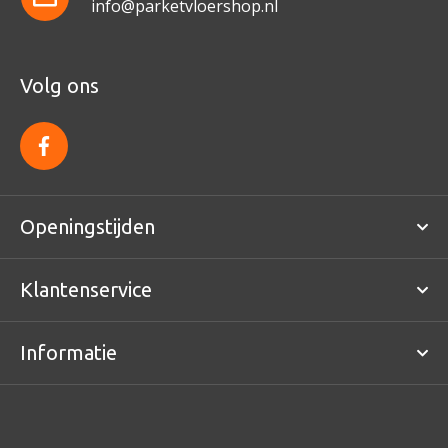
info@parketvloershop.nl
Volg ons
f
a
c
e
b
o
Openingstijden
o
k
Klantenservice
Informatie