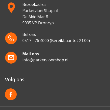
Bezoekadres
ParketvloerShop.nl
De Alde Mar 8
9035 VP Dronryp
Bel ons
0517 - 76 4000
(Bereikbaar tot 21:00)
Mail ons
info@parketvloershop.nl
Volg ons
f
a
c
e
b