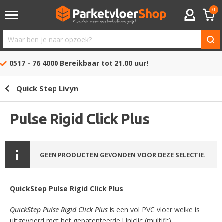
0
ACCOUNT
Waar
ben
0517 - 76 4000
Bereikbaar tot 21.00 uur!
je
naar
Quick Step Livyn
opzoek?
Pulse Rigid Click Plus
GEEN PRODUCTEN GEVONDEN VOOR DEZE SELECTIE.
QuickStep Pulse Rigid Click Plus
QuickStep Pulse Rigid Click Plus
is een vol PVC vloer welke is
uitgevoerd met het gepatenteerde Uniclic (multifit)