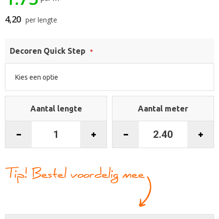
gallerij
4,20
per lengte
Decoren Quick Step
Aantal lengte
Aantal meter