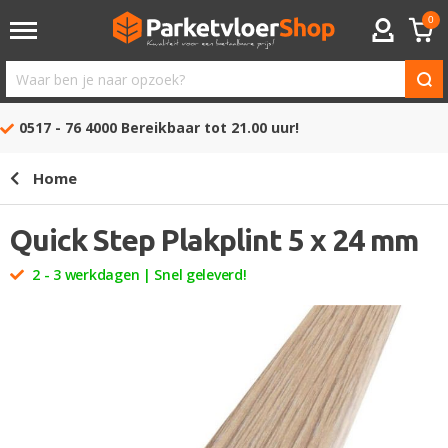
0
ACCOUNT
Waar
ben
0517 - 76 4000
Bereikbaar tot 21.00 uur!
je
naar
Home
opzoek?
Quick Step Plakplint 5 x 24 mm
2 - 3 werkdagen | Snel geleverd!
Ga
naar
het
einde
van
de
afbeeldingen-