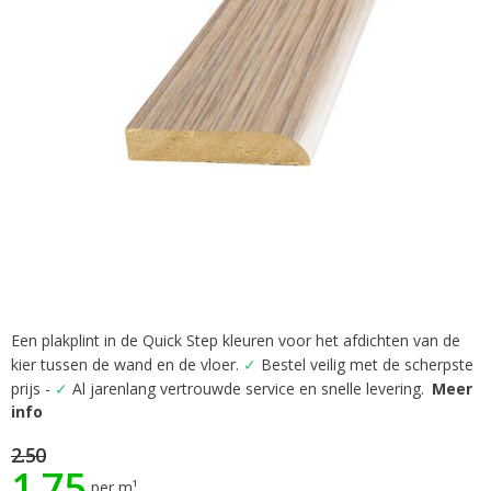
gallerij
Een plakplint in de Quick Step kleuren voor het afdichten van de
Ga
kier tussen de wand en de vloer.
✓
Bestel veilig met de scherpste
naar
het
prijs -
✓
Al jarenlang vertrouwde service en snelle levering.
Meer
begin
info
van
2.50
de
1.75
afbeeldingen-
per m¹