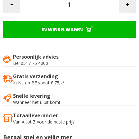
afbeeldingen-
gallerij
IN WINKELWAGEN
Persoonlijk advies
Bel 0517 76 4000
Gratis verzending
In NL en BE vanaf € 75,-*
Snelle levering
Wanneer het u uit komt
Totaalleverancier
Van A tot Z voor de beste prijs!
Betaal snel en veilig met