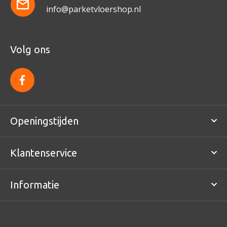
info@parketvloershop.nl
Volg ons
f
a
c
e
b
o
Openingstijden
o
k
Klantenservice
Informatie