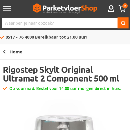
0
ACCOUNT
Waar
ben
0517 - 76 4000
Bereikbaar tot 21.00 uur!
je
naar
Home
opzoek?
Rigostep Skylt Original
Ultramat 2 Component 500 ml
Op voorraad. Bestel voor 14.00 uur morgen direct in huis.
Ga
naar
het
einde
van
de