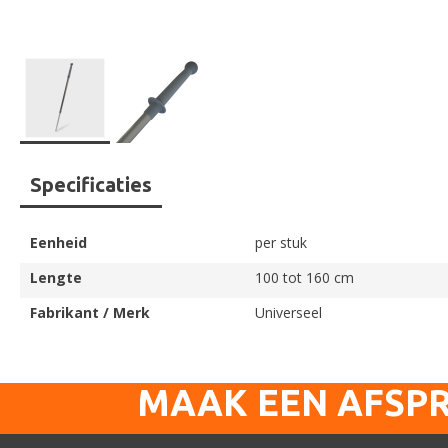
Ga
Specificaties
naar
het
begin
Eenheid
per stuk
van
de
Lengte
100 tot 160 cm
afbeeldingen-
Fabrikant / Merk
Universeel
gallerij
MAAK EEN AFSP