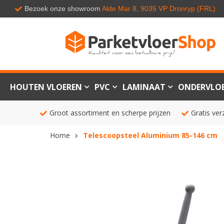
Bezoek onze showroom
Alde Mar 8, 9035 VP Dronryp (FRL)
HOUTEN VLOEREN
PVC
LAMINAAT
ONDERVLO
Groot assortiment en scherpe prijzen
Gratis ver
Home
Telescoopsteel Aluminium 85-146 cm
Ga
naar
het
einde
van
de
afbeeldingen-