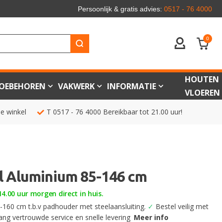
Persoonlijk & gratis advies:
0517 - 76 4000
0
ACCOUNT
HOUTEN
OEBEHOREN
VAKWERK
INFORMATIE
VLOEREN
de winkel
T
0517 - 76 4000
Bereikbaar tot 21.00 uur!
l Aluminium 85-146 cm
4.00 uur morgen direct in huis.
160 cm t.b.v padhouder met steelaansluiting.
✓
Bestel veilig met
ang vertrouwde service en snelle levering
Meer info