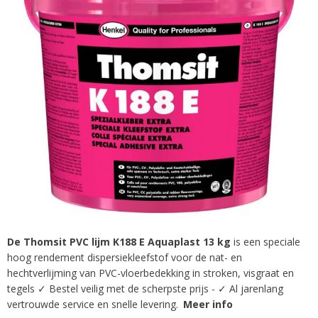
afbeeldingen-
gallerij
De Thomsit PVC lijm K188 E Aquaplast 13 kg
is een speciale
Ga
hoog rendement dispersiekleefstof voor de nat- en
naar
het
hechtverlijming van PVC-vloerbedekking in stroken, visgraat en
begin
tegels ✓ Bestel veilig met de scherpste prijs - ✓ Al jarenlang
van
vertrouwde service en snelle levering.
Meer info
de