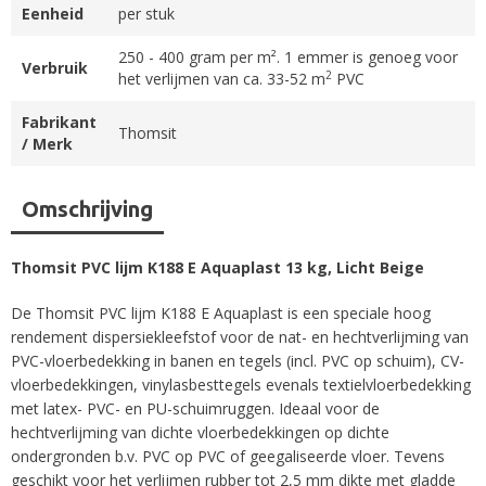
Eenheid
per stuk
250 - 400 gram per m². 1 emmer is genoeg voor
Verbruik
2
het verlijmen van ca. 33-52 m
PVC
Fabrikant
Thomsit
/ Merk
Omschrijving
Thomsit PVC lijm K188 E Aquaplast 13 kg, Licht Beige
De Thomsit PVC lijm K188 E Aquaplast is een speciale hoog
rendement dispersiekleefstof voor de nat- en hechtverlijming van
PVC-vloerbedekking in banen en tegels (incl. PVC op schuim), CV-
vloerbedekkingen, vinylasbesttegels evenals textielvloerbedekking
met latex- PVC- en PU-schuimruggen. Ideaal voor de
hechtverlijming van dichte vloerbedekkingen op dichte
ondergronden b.v. PVC op PVC of geegaliseerde vloer. Tevens
geschikt voor het verlijmen rubber tot 2,5 mm dikte met gladde