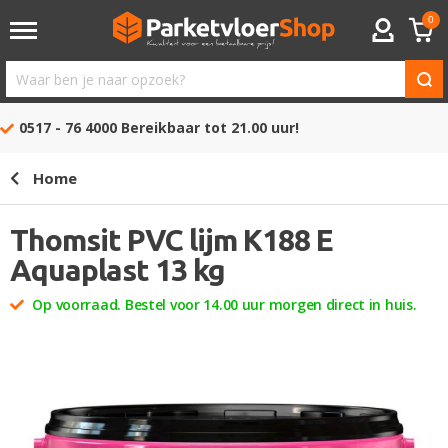
0
ACCOUNT
Waar
ben
0517 - 76 4000
Bereikbaar tot 21.00 uur!
je
naar
Home
opzoek?
Thomsit PVC lijm K188 E
Aquaplast 13 kg
Op voorraad. Bestel voor 14.00 uur morgen direct in huis.
Ga
naar
het
einde
van
de