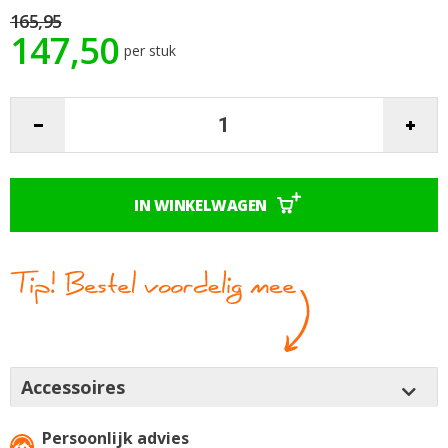
afbeeldingen-
165,95
gallerij
147,50
per stuk
IN WINKELWAGEN
Accessoires
Persoonlijk advies