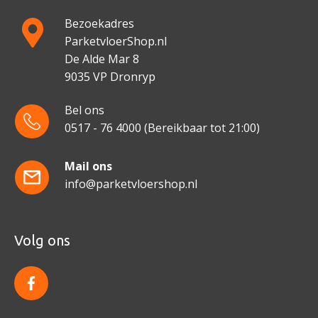
Bezoekadres
ParketvloerShop.nl
De Alde Mar 8
9035 VP Dronryp
Bel ons
0517 - 76 4000
(Bereikbaar tot 21:00)
Mail ons
info@parketvloershop.nl
Volg ons
f
a
c
e