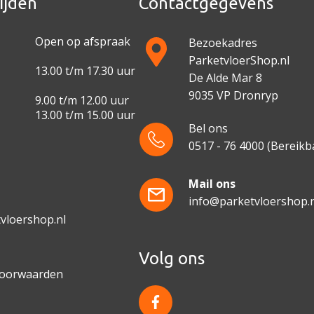
ijden
Contactgegevens
Open op afspraak
Bezoekadres
ParketvloerShop.nl
13.00 t/m 17.30 uur
De Alde Mar 8
9035 VP Dronryp
9.00 t/m 12.00 uur
13.00 t/m 15.00 uur
Bel ons
0517 - 76 4000
(Bereikba
e
Mail ons
info@parketvloershop.n
vloershop.nl
Volg ons
voorwaarden
f