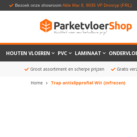
Bezoek onze showroom
Alde Mar 8, 9035 VP Dronryp (FRL)
HOUTEN VLOEREN
PVC
LAMINAAT
ONDERVLO
Groot assortiment en scherpe prijzen
Gratis ver
Home
Trap antislipprofiel Wit (infrezen)
Ga
naar
het
einde
van
de
afbeeldingen-