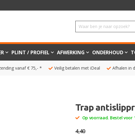
ER
PLINT / PROFIEL
AFWERKING
ONDERHOUD
T
zending vanaf € 75,- *
Veilig betalen met iDeal
Afhalen in 
Trap antislippr
Op voorraad. Bestel voor 1
4,40