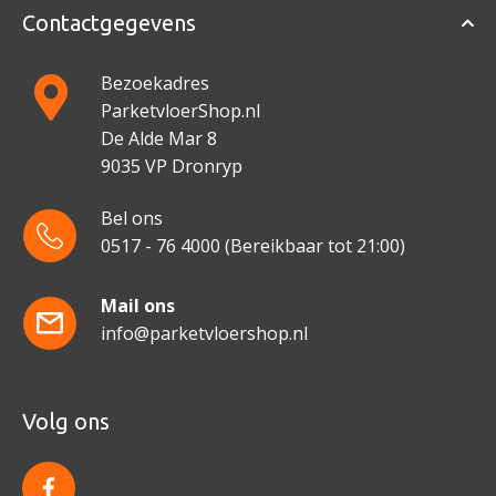
Contactgegevens
Bezoekadres
ParketvloerShop.nl
De Alde Mar 8
9035 VP Dronryp
Bel ons
0517 - 76 4000
(Bereikbaar tot 21:00)
Mail ons
info@parketvloershop.nl
Volg ons
f