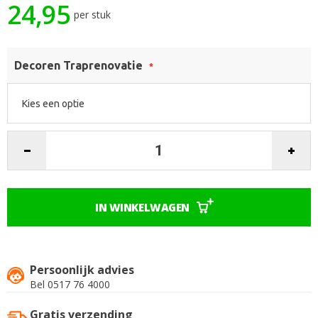
24,95
het
per stuk
begin
van
de
Decoren Traprenovatie
afbeeldingen-
gallerij
IN WINKELWAGEN
Persoonlijk advies
Bel 0517 76 4000
Gratis verzending