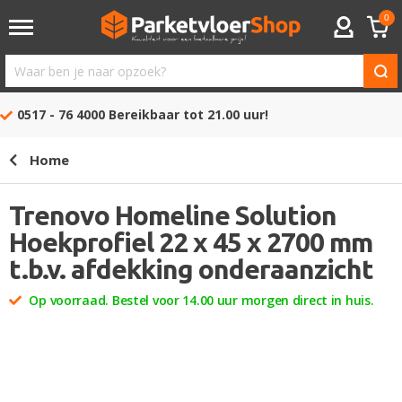
0
ACCOUNT
Waar
ben
0517 - 76 4000
Bereikbaar tot 21.00 uur!
je
naar
Home
opzoek?
Trenovo Homeline Solution
Hoekprofiel 22 x 45 x 2700 mm
t.b.v. afdekking onderaanzicht
Op voorraad. Bestel voor 14.00 uur morgen direct in huis.
Ga
naar
het
einde