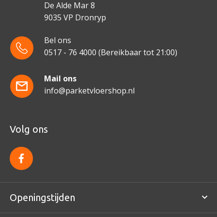
De Alde Mar 8
9035 VP Dronryp
Bel ons
0517 - 76 4000
(Bereikbaar tot 21:00)
Mail ons
info@parketvloershop.nl
Volg ons
f
a
c
e
b
o
Openingstijden
o
k