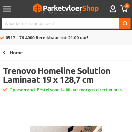
0
ACCOUNT
Waar
ben
0517 - 76 4000
Bereikbaar tot 21.00 uur!
je
naar
Home
opzoek?
Trenovo Homeline Solution
Laminaat 19 x 128,7 cm
Op voorraad. Bestel voor 14.00 uur morgen direct in huis.
Ga
naar
het
einde
van
de