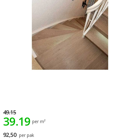
afbeeldingen-
gallerij
Ga
49.15
naar
39.19
het
per m²
begin
van
92,50
per pak
de