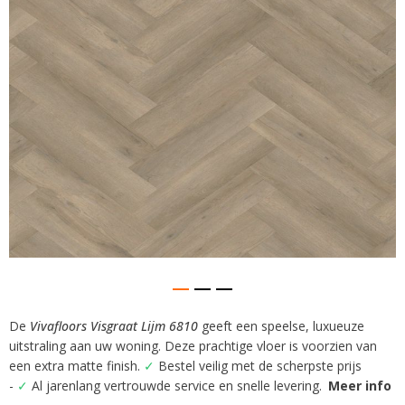
gallerij
De
Vivafloors Visgraat Lijm 6810
geeft een speelse, luxueuze
Ga
uitstraling aan uw woning. Deze prachtige vloer is voorzien van
naar
het
een extra matte finish.
✓
Bestel veilig met de scherpste prijs
begin
-
✓
Al jarenlang vertrouwde service en snelle levering.
Meer info
van