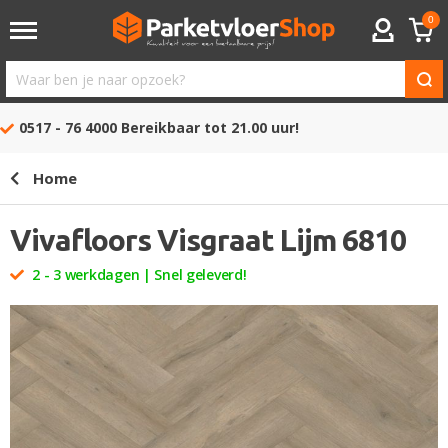
0
ACCOUNT
Waar
ben
0517 - 76 4000
Bereikbaar tot 21.00 uur!
je
naar
Home
opzoek?
Vivafloors Visgraat Lijm 6810
2 - 3 werkdagen | Snel geleverd!
Ga
naar
het
einde
van
de
afbeeldingen-