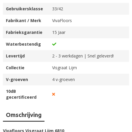
Gebruikersklasse
33/42
Fabrikant / Merk
VivaFloors
Fabrieksgarantie
15 Jaar
Waterbestendig
Levertijd
2 - 3 werkdagen | Snel geleverd!
Collectie
Visgraat Lijm
V-groeven
4 v-groeven
10dB
gecertificeerd
Omschrijving
Vivafloors Visgraat Lijm 6810