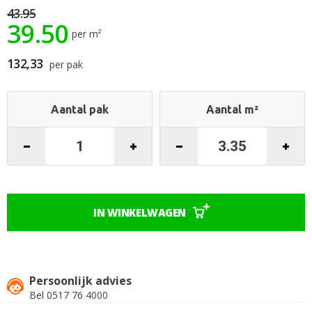
de
43.95
39.50
afbeeldingen-
per m²
gallerij
132,33
per pak
Aantal pak
Aantal m²
IN WINKELWAGEN
Persoonlijk advies
Bel 0517 76 4000