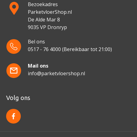
Bezoekadres
ParketvloerShop.nl
De Alde Mar 8
9035 VP Dronryp
Bel ons
0517 - 76 4000
(Bereikbaar tot 21:00)
Mail ons
info@parketvloershop.nl
Volg ons
f
a
c
e
b