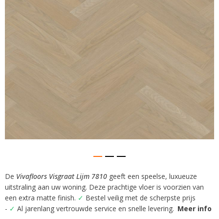
gallerij
De
Vivafloors Visgraat Lijm 7810
geeft een speelse, luxueuze
Ga
uitstraling aan uw woning. Deze prachtige vloer is voorzien van
naar
het
een extra matte finish.
✓
Bestel veilig met de scherpste prijs
begin
-
✓
Al jarenlang vertrouwde service en snelle levering.
Meer info
van