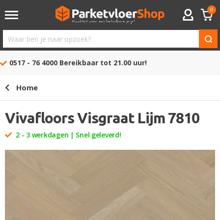
0
ACCOUNT
Waar
ben
0517 - 76 4000
Bereikbaar tot 21.00 uur!
je
naar
Home
opzoek?
Vivafloors Visgraat Lijm 7810
2 - 3 werkdagen | Snel geleverd!
Ga
naar
het
einde
van
de
afbeeldingen-