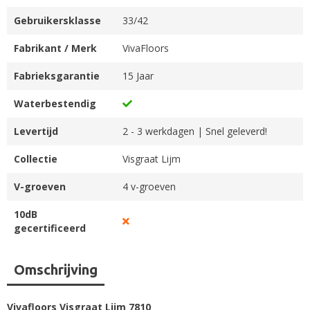
Gebruikersklasse
33/42
Fabrikant / Merk
VivaFloors
Fabrieksgarantie
15 Jaar
Waterbestendig
Levertijd
2 - 3 werkdagen | Snel geleverd!
Collectie
Visgraat Lijm
V-groeven
4 v-groeven
10dB
gecertificeerd
Omschrijving
Vivafloors Visgraat Lijm 7810