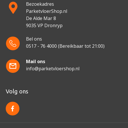
Bezoekadres
ParketvloerShop.nl
De Alde Mar 8
9035 VP Dronryp
Bel ons
0517 - 76 4000
(Bereikbaar tot 21:00)
Mail ons
info@parketvloershop.nl
Volg ons
f
a
c
e
b