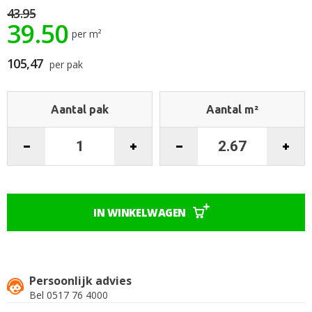
de
43.95
39.50
afbeeldingen-
per m²
gallerij
105,47
per pak
Aantal pak
Aantal m²
IN WINKELWAGEN
Persoonlijk advies
Bel 0517 76 4000