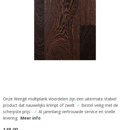
afbeeldingen-
gallerij
Onze Wengé multiplank vloerdelen zijn een uitermate stabiel
Ga
product dat nauwelijks krimpt of zwelt.
✓
Bestel veilig met de
naar
het
scherpste prijs -
✓
Al jarenlang vertrouwde service en snelle
begin
levering.
Meer info
van
de
148,00