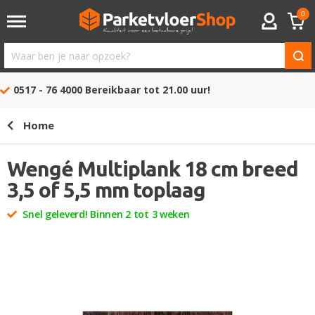
0
ACCOUNT
Waar
ben
0517 - 76 4000
Bereikbaar tot 21.00 uur!
je
naar
Home
opzoek?
Wengé Multiplank 18 cm breed
3,5 of 5,5 mm toplaag
Snel geleverd! Binnen 2 tot 3 weken
Ga
naar
het
einde
van
de