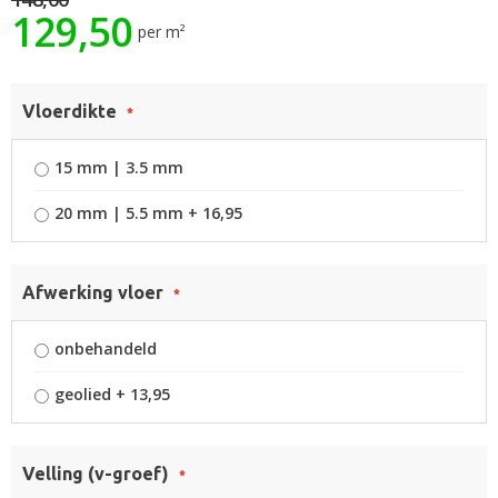
129,50
afbeeldingen-
per m²
gallerij
Vloerdikte
15 mm | 3.5 mm
20 mm | 5.5 mm
+
16,95
Afwerking vloer
onbehandeld
geolied
+
13,95
Velling (v-groef)