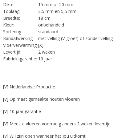
Dikte:
15 mm of 20 mm
Toplaag:
3,5 mm en 5,5 mm
Breedte:
18 cm
Kleur:
onbehandeld
Sortering:
standaard
Randafwerking:
met velling (V-groef) of zonder velling
Vloerverwarming:
[X]
Levertijd:
2 weken
Fabrieksgarantie:
10 jaar
[V] Nederlandse Productie
[V] Op maat gemaakte houten vloeren
[V] 10 jaar garantie
[V] Meeste vloeren voorradig anders 2 weken levertijd
[V] Wij zijn open wanneer het jou uitkomt