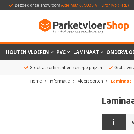
Bezoek onze showroom
Alde Mar 8, 9035 VP Dronryp (FRL)
HOUTEN VLOEREN
PVC
LAMINAAT
ONDERVLO
Groot assortiment en scherpe prijzen
Gratis ver
Home
Informatie
Vloersoorten
Laminaat
Lamina
G