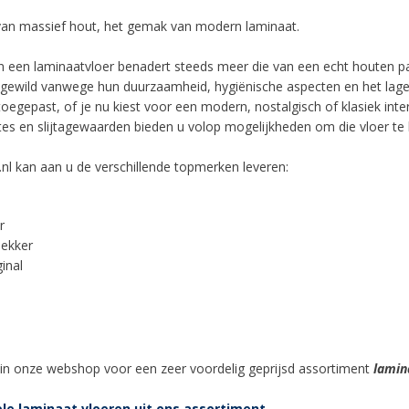
van massief hout, het gemak van modern laminaat.
an een laminaatvloer benadert steeds meer die van een echt houten par
gewild vanwege hun duurzaamheid, hygiënische aspecten en het lage ond
egepast, of je nu kiest voor een modern, nostalgisch of klasiek inter
ktes en slijtagewaarden bieden u volop mogelijkheden om die vloer te k
nl kan aan u de verschillende topmerken leveren:
r
ekker
inal
p
 in onze
webshop
voor een zeer voordelig geprijsd assortiment
lamin
le laminaat vloeren uit ons assortiment.