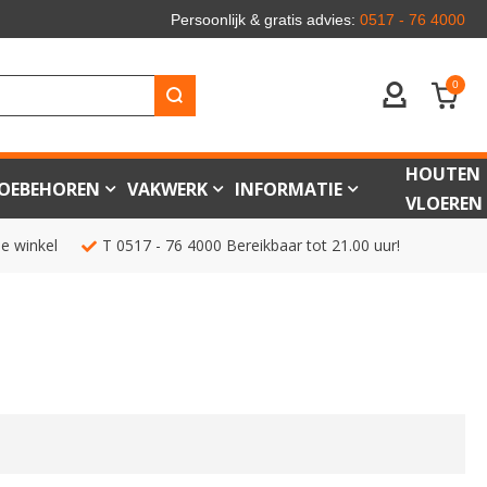
Persoonlijk & gratis advies:
0517 - 76 4000
0
ACCOUNT
HOUTEN
OEBEHOREN
VAKWERK
INFORMATIE
VLOEREN
de winkel
T
0517 - 76 4000
Bereikbaar tot 21.00 uur!