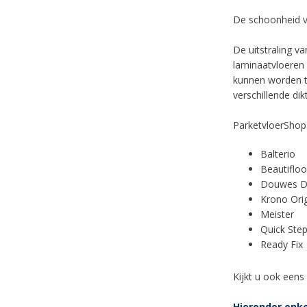
De schoonheid 
De uitstraling v
laminaatvloeren 
kunnen worden to
verschillende di
ParketvloerShop.
Balterio
Beautifloo
Douwes D
Krono Orig
Meister
Quick Ste
Ready Fix
Kijkt u ook eens
Hieronder enke