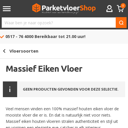
0
ACCOUNT
Waar
ben
0517 - 76 4000
Bereikbaar tot 21.00 uur!
je
naar
Vloersoorten
opzoek?
Massief Eiken Vloer
GEEN PRODUCTEN GEVONDEN VOOR DEZE SELECTIE.
Veel mensen vinden een 100% massief houten eiken vloer de
mooiste vloer die er is. En dat is natuurlijk niet voor niets.
Massief eiken houten vloeren stralen authenticiteit en stijl uit
en vormen een elegante eye-catcher in elk interieur.