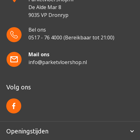
De Alde Mar 8
9035 VP Dronryp
Bel ons
0517 - 76 4000
(Bereikbaar tot 21:00)
Mail ons
info@parketvloershop.nl
Volg ons
f
a
c
e
b
o
Openingstijden
o
k