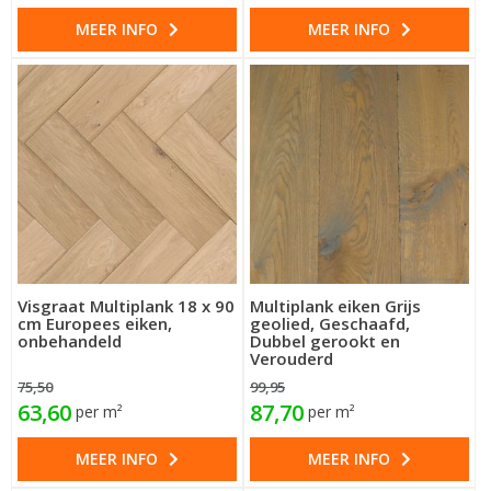
MEER INFO
MEER INFO
Visgraat Multiplank 18 x 90
Multiplank eiken Grijs
cm Europees eiken,
geolied, Geschaafd,
onbehandeld
Dubbel gerookt en
Verouderd
75,50
99,95
63,60
87,70
per m²
per m²
MEER INFO
MEER INFO