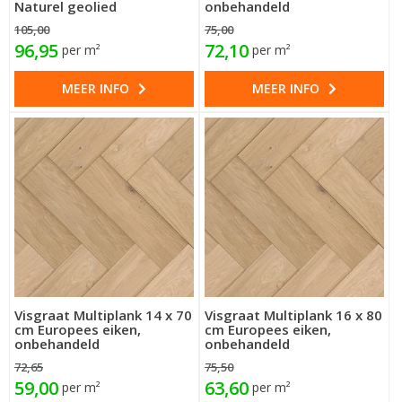
Naturel geolied
onbehandeld
105,00
75,00
96,95
72,10
per m²
per m²
MEER INFO
MEER INFO
Visgraat Multiplank 14 x 70
Visgraat Multiplank 16 x 80
cm Europees eiken,
cm Europees eiken,
onbehandeld
onbehandeld
72,65
75,50
59,00
63,60
per m²
per m²