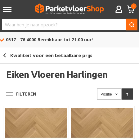
0
ACCOUNT
Waar
ben
0517 - 76 4000
Bereikbaar tot 21.00 uur!
je
naar
Kwaliteit voor een betaalbare prijs
opzoek?
Eiken Vloeren Harlingen
FILTEREN
Positie