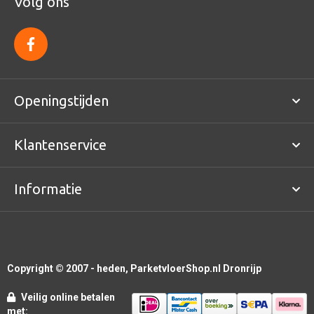
Volg ons
f
a
c
e
b
o
Openingstijden
o
k
Klantenservice
Informatie
Copyright © 2007 - heden, ParketvloerShop.nl Dronrijp
Veilig online betalen
met: