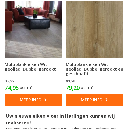
Multiplank eiken Wit
Multiplank eiken Wit
geolied, Dubbel gerookt
geolied, Dubbel gerookt en
geschaafd
85,95
89,50
74,95
79,20
per m²
per m²
MEER INFO
MEER INFO
Uw nieuwe eiken vloer in Harlingen kunnen wij
realiseren!
Een nieuwe vloer in uw woning in Harlingen? Wij hebben het