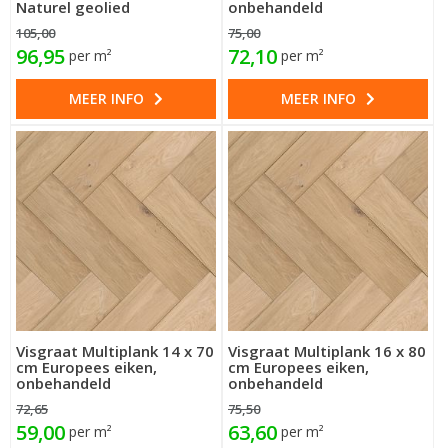
Naturel geolied
onbehandeld
105,00
75,00
96,95
72,10
per m²
per m²
MEER INFO
MEER INFO
Visgraat Multiplank 14 x 70
Visgraat Multiplank 16 x 80
cm Europees eiken,
cm Europees eiken,
onbehandeld
onbehandeld
72,65
75,50
59,00
63,60
per m²
per m²