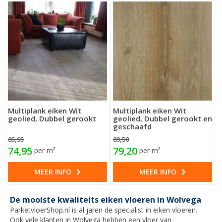
Multiplank eiken Wit
Multiplank eiken Wit
geolied, Dubbel gerookt
geolied, Dubbel gerookt en
geschaafd
85,95
89,50
74,95
79,20
per m²
per m²
MEER INFO
MEER INFO
De mooiste kwaliteits eiken vloeren in Wolvega
ParketvloerShop.nl is al jaren de specialist in eiken vloeren.
Ook vele klanten in Wolvega hebben een vloer van