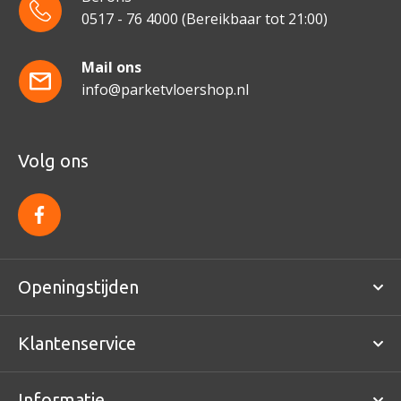
0517 - 76 4000
(Bereikbaar tot 21:00)
Mail ons
info@parketvloershop.nl
Volg ons
f
a
c
e
b
o
Openingstijden
o
k
Klantenservice
Informatie