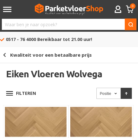
0
ACCOUNT
Waar
ben
0517 - 76 4000
Bereikbaar tot 21.00 uur!
je
naar
Kwaliteit voor een betaalbare prijs
opzoek?
Eiken Vloeren Wolvega
FILTEREN
Positie