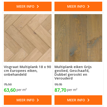
MEER INFO
MEER INFO
Visgraat Multiplank 18 x 90
Multiplank eiken Grijs
cm Europees eiken,
geolied, Geschaafd,
onbehandeld
Dubbel gerookt en
Verouderd
75,50
99,95
63,60
87,70
per m²
per m²
MEER INFO
MEER INFO