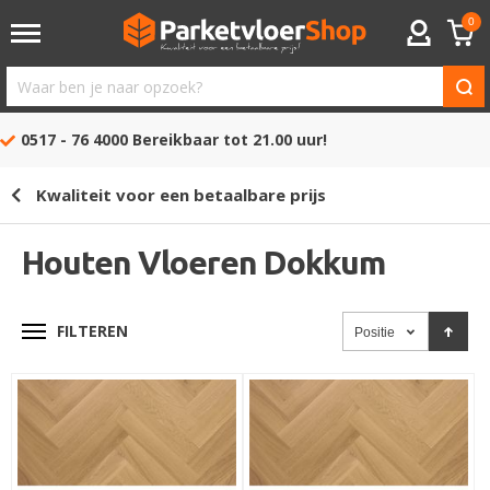
0
ACCOUNT
Waar
ben
0517 - 76 4000
Bereikbaar tot 21.00 uur!
je
naar
Kwaliteit voor een betaalbare prijs
opzoek?
Houten Vloeren Dokkum
FILTEREN
Positie