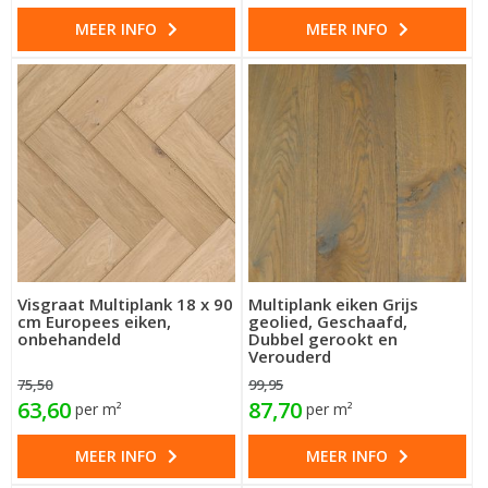
MEER INFO
MEER INFO
Visgraat Multiplank 18 x 90
Multiplank eiken Grijs
cm Europees eiken,
geolied, Geschaafd,
onbehandeld
Dubbel gerookt en
Verouderd
75,50
99,95
63,60
87,70
per m²
per m²
MEER INFO
MEER INFO