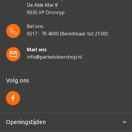
De Alde Mar 8
9035 VP Dronryp
Bel ons
0517 - 76 4000
(Bereikbaar tot 21:00)
Mail ons
info@parketvloershop.nl
Volg ons
f
a
c
e
b
o
Openingstijden
o
k