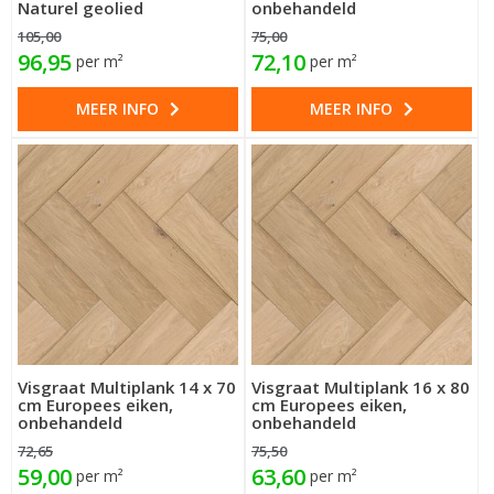
Naturel geolied
onbehandeld
105,00
75,00
96,95
72,10
per m²
per m²
MEER INFO
MEER INFO
Visgraat Multiplank 14 x 70
Visgraat Multiplank 16 x 80
cm Europees eiken,
cm Europees eiken,
onbehandeld
onbehandeld
72,65
75,50
59,00
63,60
per m²
per m²