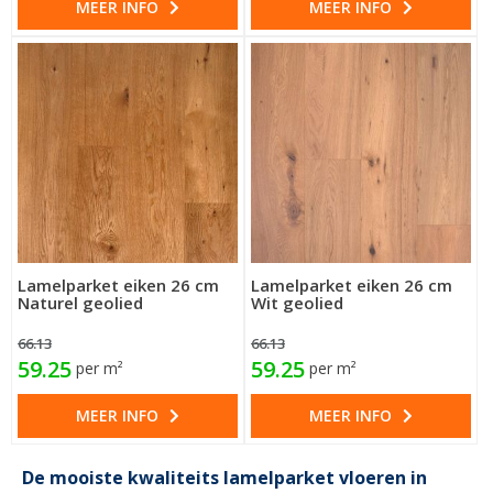
MEER INFO
MEER INFO
Lamelparket eiken 26 cm
Lamelparket eiken 26 cm
Naturel geolied
Wit geolied
66.13
66.13
59.25
59.25
per m²
per m²
MEER INFO
MEER INFO
De mooiste kwaliteits lamelparket vloeren in