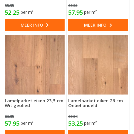
55.95
66.35
52.25
57.95
per m²
per m²
MEER INFO
MEER INFO
Lamelparket eiken 23,5 cm
Lamelparket eiken 26 cm
Wit geolied
Onbehandeld
66.35
60.34
57.95
53.25
per m²
per m²