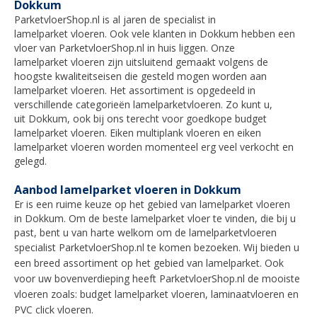
Dokkum
ParketvloerShop.nl is al jaren de specialist in
lamelparket vloeren. Ook vele klanten in Dokkum hebben een
vloer van ParketvloerShop.nl in huis liggen. Onze
lamelparket vloeren zijn uitsluitend gemaakt volgens de
hoogste kwaliteitseisen die gesteld mogen worden aan
lamelparket vloeren. Het assortiment is opgedeeld in
verschillende categorieën lamelparketvloeren. Zo kunt u,
uit
Dokkum
, ook bij ons terecht voor goedkope budget
lamelparket vloeren. Eiken multiplank vloeren en eiken
lamelparket vloeren worden momenteel erg veel verkocht en
gelegd.
Aanbod lamelparket vloeren in Dokkum
Er is een ruime keuze op het gebied van lamelparket vloeren
in
Dokkum
. Om de beste lamelparket vloer te vinden, die bij u
past, bent u van harte welkom om de lamelparketvloeren
specialist ParketvloerShop.nl te komen bezoeken
. Wij bieden u
een breed assortiment op het gebied van lamelparket. Ook
voor uw bovenverdieping heeft ParketvloerShop.nl de mooiste
vloeren zoals: budget lamelparket vloeren, laminaatvloeren en
PVC click vloeren.