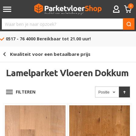
0
ACCOUNT
Waar
ben
0517 - 76 4000
Bereikbaar tot 21.00 uur!
je
naar
Kwaliteit voor een betaalbare prijs
opzoek?
Lamelparket Vloeren Dokkum
FILTEREN
Positie