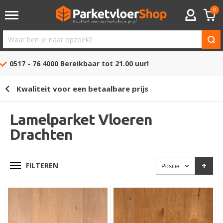
0
ACCOUNT
Waar
ben
0517 - 76 4000
Bereikbaar tot 21.00 uur!
je
naar
Kwaliteit voor een betaalbare prijs
opzoek?
Lamelparket Vloeren
Drachten
FILTEREN
Positie