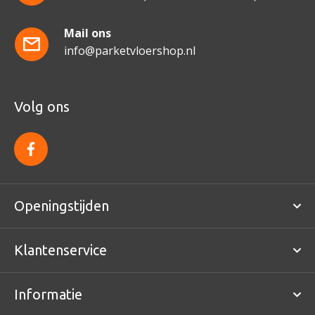
Mail ons
info@parketvloershop.nl
Volg ons
f
a
c
e
b
o
Openingstijden
o
k
Klantenservice
Informatie