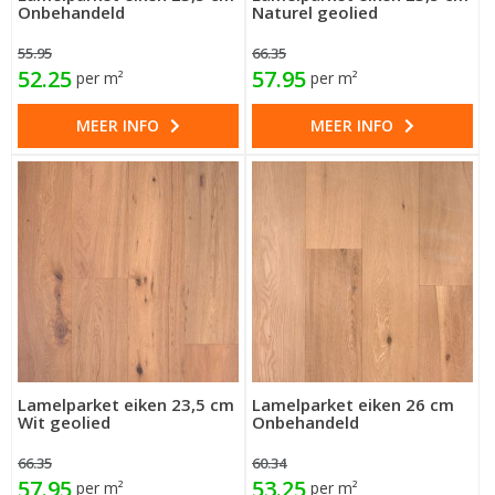
Onbehandeld
Naturel geolied
55.95
66.35
52.25
57.95
per m²
per m²
MEER INFO
MEER INFO
Lamelparket eiken 23,5 cm
Lamelparket eiken 26 cm
Wit geolied
Onbehandeld
66.35
60.34
57.95
53.25
per m²
per m²