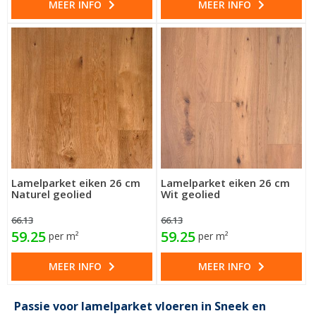
MEER INFO
MEER INFO
Lamelparket eiken 26 cm
Lamelparket eiken 26 cm
Naturel geolied
Wit geolied
66.13
66.13
59.25
59.25
per m²
per m²
MEER INFO
MEER INFO
Passie voor lamelparket vloeren in Sneek en