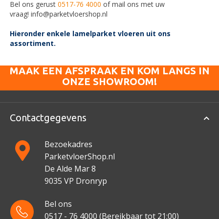
Bel ons gerust
0517-76 4000
of mail ons met uw
vraag!
info@parketvloershop.nl
Hieronder enkele lamelparket vloeren uit ons
assortiment.
MAAK EEN AFSPRAAK EN KOM LANGS IN
ONZE SHOWROOM!
Contactgegevens
Bezoekadres
ParketvloerShop.nl
De Alde Mar 8
9035 VP Dronryp
Bel ons
0517 - 76 4000
(Bereikbaar tot 21:00)