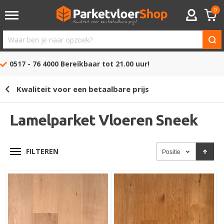
0
ACCOUNT
Waar
ben
0517 - 76 4000
Bereikbaar tot 21.00 uur!
je
naar
Kwaliteit voor een betaalbare prijs
opzoek?
Lamelparket Vloeren Sneek
FILTEREN
Positie