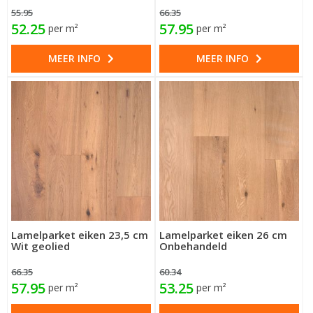
55.95
66.35
52.25
57.95
per m²
per m²
MEER INFO
MEER INFO
Lamelparket eiken 23,5 cm
Lamelparket eiken 26 cm
Wit geolied
Onbehandeld
66.35
60.34
57.95
53.25
per m²
per m²