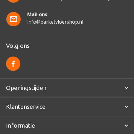
Mail ons
info@parketvloershop.nl
Volg ons
f
a
c
e
b
o
Openingstijden
o
k
Klantenservice
Informatie