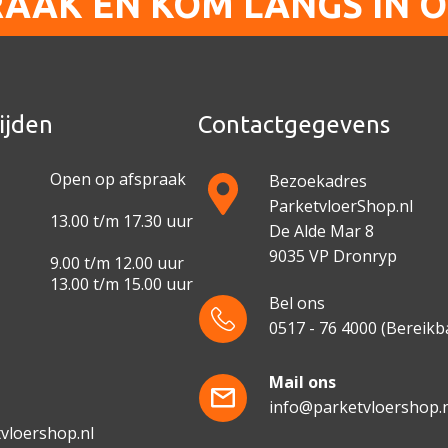
RAAK EN KOM LANGS IN 
ijden
Contactgegevens
Open op afspraak
Bezoekadres
ParketvloerShop.nl
13.00 t/m 17.30 uur
De Alde Mar 8
9035 VP Dronryp
9.00 t/m 12.00 uur
13.00 t/m 15.00 uur
Bel ons
0517 - 76 4000
(Bereikba
e
Mail ons
info@parketvloershop.n
vloershop.nl