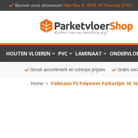
Bezoek onze showroom
Alde Mar 8, 9035 VP Dronryp (FRL)
HOUTEN VLOEREN
PVC
LAMINAAT
ONDERVLO
Groot assortiment en scherpe prijzen
Gratis ver
Home
Pallmann P5 Polymeer Parketlijm 1K 16
Ga
naar
het
einde
van
de
afbeeldingen-