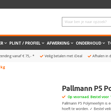
ER
PLINT / PROFIEL
AFWERKING
ONDERHOUD
T
zending vanaf € 75,- *
Veilig betalen met iDeal
Afhalen in 
 kg
Pallmann P5 Po
Op voorraad. Bestel voor 1
Pallmann P5 Polymeerlijm is ee
hoeft te worden. ✓ Bestel veil