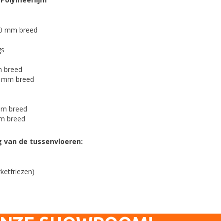
80 mm breed
gs
m breed
0 mm breed
mm breed
m breed
g van de tussenvloeren:
ketfriezen)