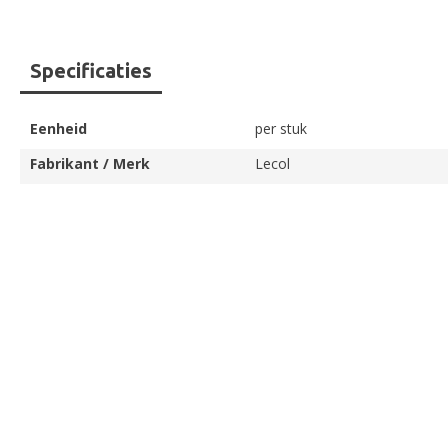
Ga
Specificaties
naar
het
begin
Eenheid
per stuk
van
de
Fabrikant / Merk
Lecol
afbeeldingen-
gallerij