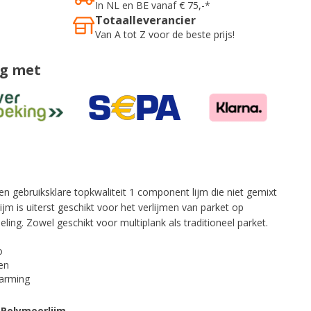
In NL en BE vanaf € 75,-*
Totaalleverancier
Van A tot Z voor de beste prijs!
ig met
n gebruiksklare topkwaliteit 1 component lijm die niet gemixt
jm is uiterst geschikt voor het verlijmen van parket op
ling. Zowel geschikt voor multiplank als traditioneel parket.
o
ten
warming
 Polymeerlijm