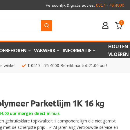
Persoonlijk & gratis advies:
0517 - 76 4000
0
ACCOUNT
HOUTEN
OEBEHOREN
VAKWERK
INFORMATIE
VLOEREN
de winkel
T
0517 - 76 4000
Bereikbaar tot 21.00 uur!
lymeer Parketlijm 1K 16 kg
4.00 uur morgen direct in huis.
n gebruiksklare topkwaliteit 1 component lijm die niet gemixt
ig met de scherpste prijs - ✓ Al jarenlang vertrouwde service en