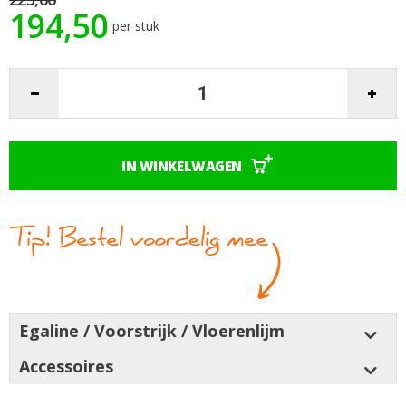
194,50
afbeeldingen-
per stuk
gallerij
IN WINKELWAGEN
Egaline / Voorstrijk / Vloerenlijm
Accessoires