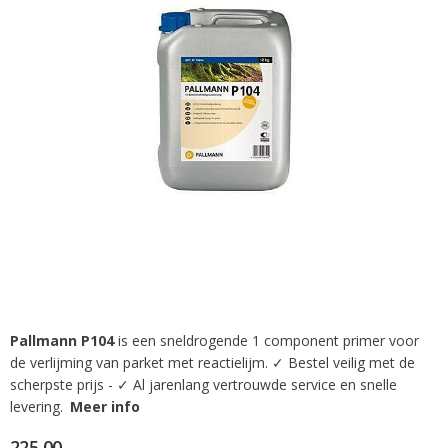
afbeeldingen-
gallerij
Pallmann P104
is een sneldrogende 1 component primer voor
Ga
de verlijming van parket met reactielijm. ✓ Bestel veilig met de
naar
het
scherpste prijs - ✓ Al jarenlang vertrouwde service en snelle
begin
levering.
Meer info
van
de
225,00