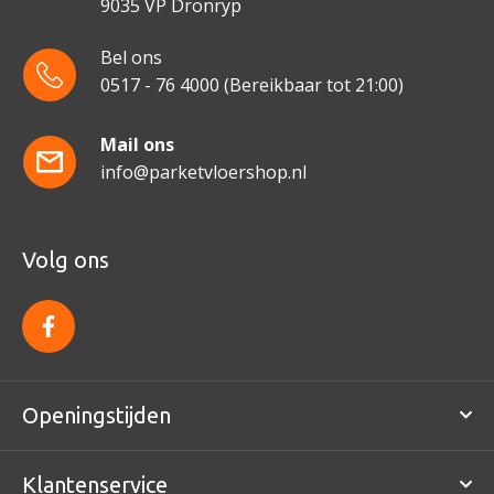
9035 VP Dronryp
Bel ons
0517 - 76 4000
(Bereikbaar tot 21:00)
Mail ons
info@parketvloershop.nl
Volg ons
f
a
c
e
b
o
Openingstijden
o
k
Klantenservice