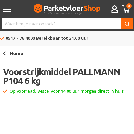
0
ACCOUNT
Waar
ben
0517 - 76 4000
Bereikbaar tot 21.00 uur!
je
naar
Home
opzoek?
Voorstrijkmiddel PALLMANN
P104 6 kg
Op voorraad. Bestel voor 14.00 uur morgen direct in huis.
Ga
naar
het
einde
van
de