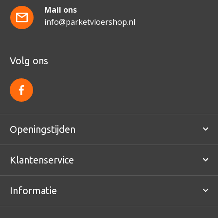
Mail ons
info@parketvloershop.nl
Volg ons
f
a
c
e
b
o
Openingstijden
o
k
Klantenservice
Informatie