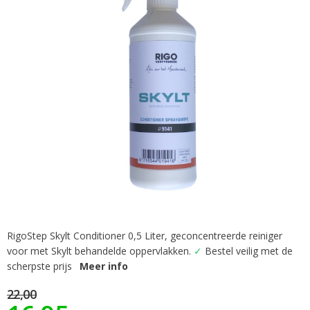
afbeeldingen-
gallerij
RigoStep Skylt Conditioner 0,5 Liter, geconcentreerde reiniger
Ga
voor met Skylt behandelde oppervlakken.
✓
Bestel veilig met de
naar
het
scherpste prijs
Meer info
begin
22,00
van
de