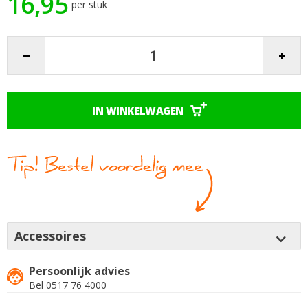
16,95
per stuk
afbeeldingen-
gallerij
IN WINKELWAGEN
Accessoires
Persoonlijk advies
Bel 0517 76 4000