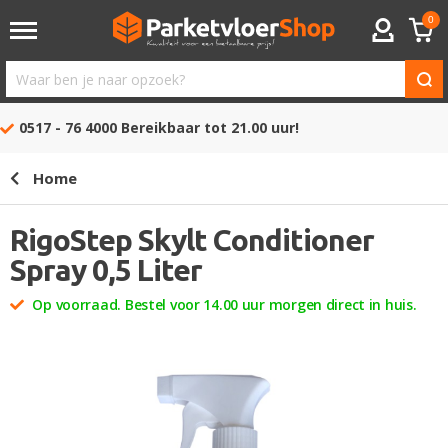
0
ACCOUNT
Waar
ben
0517 - 76 4000
Bereikbaar tot 21.00 uur!
je
naar
Home
opzoek?
RigoStep Skylt Conditioner
Spray 0,5 Liter
Op voorraad. Bestel voor 14.00 uur morgen direct in huis.
Ga
naar
het
einde
van
de