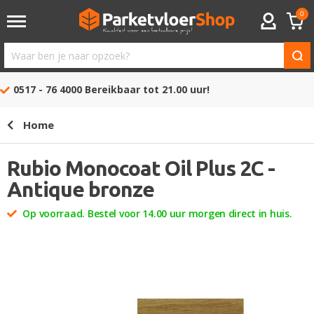
0
ACCOUNT
Waar
ben
0517 - 76 4000
Bereikbaar tot 21.00 uur!
je
naar
Home
opzoek?
Rubio Monocoat Oil Plus 2C -
Antique bronze
Op voorraad. Bestel voor 14.00 uur morgen direct in huis.
Ga
naar
het
einde
van
de