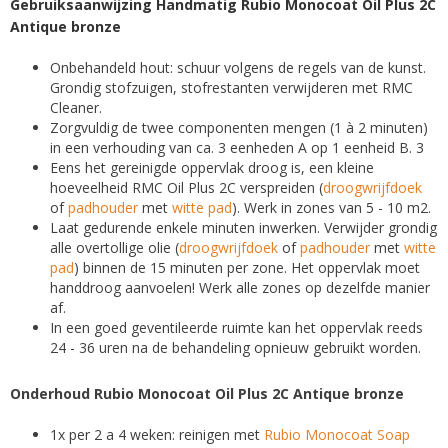
Gebruiksaanwijzing Handmatig Rubio Monocoat Oil Plus 2C
Antique bronze
Onbehandeld hout: schuur volgens de regels van de kunst.
Grondig stofzuigen, stofrestanten verwijderen met RMC
Cleaner.
Zorgvuldig de twee componenten mengen (1 à 2 minuten)
in een verhouding van ca. 3 eenheden A op 1 eenheid B. 3
Eens het gereinigde oppervlak droog is, een kleine
hoeveelheid RMC Oil Plus 2C verspreiden (
droogwrijfdoek
of
padhouder
met
witte pad
). Werk in zones van 5 - 10 m2.
Laat gedurende enkele minuten inwerken. Verwijder grondig
alle overtollige olie (
droogwrijfdoek
of
padhouder
met
witte
pad
) binnen de 15 minuten per zone. Het oppervlak moet
handdroog aanvoelen! Werk alle zones op dezelfde manier
af.
In een goed geventileerde ruimte kan het oppervlak reeds
24 - 36 uren na de behandeling opnieuw gebruikt worden.
Onderhoud Rubio Monocoat Oil Plus 2C Antique bronze
1x per 2 a 4 weken: reinigen met
Rubio Monocoat Soap