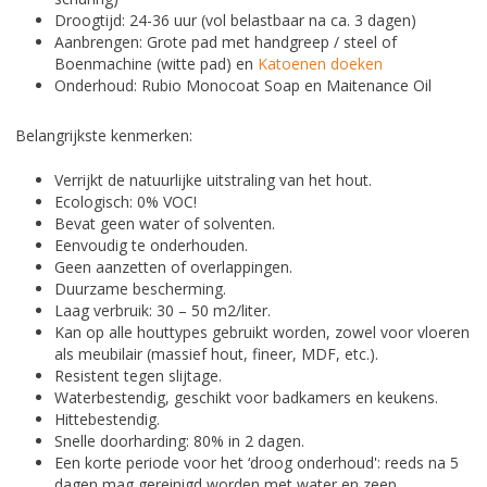
Droogtijd: 24-36 uur (vol belastbaar na ca. 3 dagen)
Aanbrengen: Grote pad met handgreep / steel of
Boenmachine (witte pad) en
Katoenen doeken
Onderhoud: Rubio Monocoat Soap en Maitenance Oil
Belangrijkste kenmerken:
Verrijkt de natuurlijke uitstraling van het hout.
Ecologisch: 0% VOC!
Bevat geen water of solventen.
Eenvoudig te onderhouden.
Geen aanzetten of overlappingen.
Duurzame bescherming.
Laag verbruik: 30 – 50 m2/liter.
Kan op alle houttypes gebruikt worden, zowel voor vloeren
als meubilair (massief hout, fineer, MDF, etc.).
Resistent tegen slijtage.
Waterbestendig, geschikt voor badkamers en keukens.
Hittebestendig.
Snelle doorharding: 80% in 2 dagen.
Een korte periode voor het ‘droog onderhoud': reeds na 5
dagen mag gereinigd worden met water en zeep.