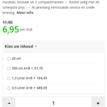
begin
meubels, bestaat uit 2 compartimenten.
✓
Bestel veilig met de
van
scherpste prijs -
✓
Al jarenlang vertrouwde service en snelle
de
levering.
Meer info
afbeeldingen-
gallerij
11,95
6,95
per stuk
Kies uw inhoud
20 ml
350 ml A+B
+
57,70
1,3 Liter A+B
+
184,45
3,5 Liter A+B
+
489,05