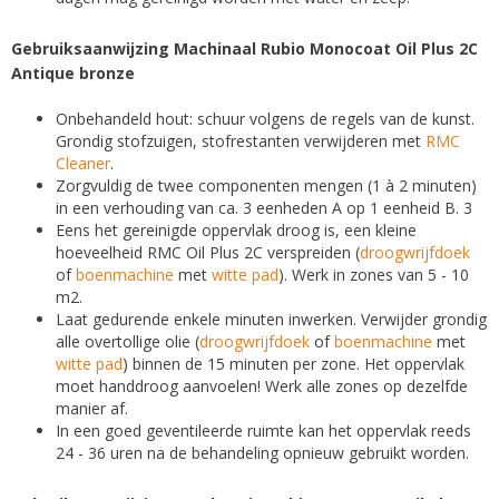
Gebruiksaanwijzing Machinaal Rubio Monocoat Oil Plus 2C
Antique bronze
Onbehandeld hout: schuur volgens de regels van de kunst.
Grondig stofzuigen, stofrestanten verwijderen met
RMC
Cleaner
.
Zorgvuldig de twee componenten mengen (1 à 2 minuten)
in een verhouding van ca. 3 eenheden A op 1 eenheid B. 3
Eens het gereinigde oppervlak droog is, een kleine
hoeveelheid RMC Oil Plus 2C verspreiden (
droogwrijfdoek
of
boenmachine
met
witte pad
). Werk in zones van 5 - 10
m2.
Laat gedurende enkele minuten inwerken. Verwijder grondig
alle overtollige olie (
droogwrijfdoek
of
boenmachine
met
witte pad
) binnen de 15 minuten per zone. Het oppervlak
moet handdroog aanvoelen! Werk alle zones op dezelfde
manier af.
In een goed geventileerde ruimte kan het oppervlak reeds
24 - 36 uren na de behandeling opnieuw gebruikt worden.