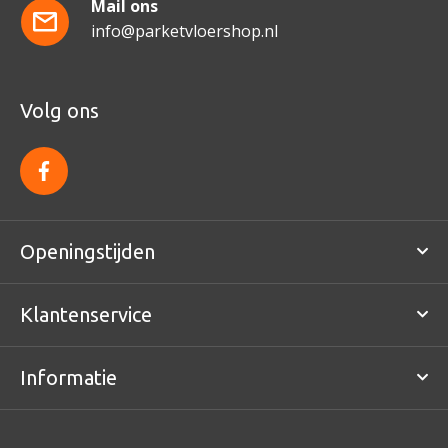
Mail ons
info@parketvloershop.nl
Volg ons
f
a
c
e
b
o
Openingstijden
o
k
Klantenservice
Informatie