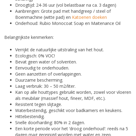
Droogtijd: 24-36 uur (vol belastbaar na ca. 3 dagen)
Aanbrengen: Grote pad met handgreep / steel of
Boenmachine (witte pad) en
Katoenen doeken
Onderhoud: Rubio Monocoat Soap en Maitenance Oil
Belangrijkste kenmerken:
Verrijkt de natuurlijke uitstraling van het hout.
Ecologisch: 0% VOC!
Bevat geen water of solventen.
Eenvoudig te onderhouden.
Geen aanzetten of overlappingen.
Duurzame bescherming.
Laag verbruik: 30 – 50 m2/liter.
Kan op alle houttypes gebruikt worden, zowel voor vloeren
als meubilair (massief hout, fineer, MDF, etc.).
Resistent tegen slijtage.
Waterbestendig, geschikt voor badkamers en keukens.
Hittebestendig.
Snelle doorharding: 80% in 2 dagen.
Een korte periode voor het ‘droog onderhoud': reeds na 5
dagen mag gereinigd worden met water en zeep.