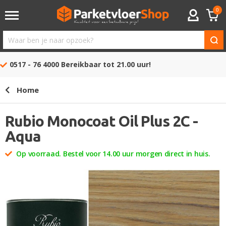
0
ACCOUNT
Waar
ben
0517 - 76 4000
Bereikbaar tot 21.00 uur!
je
naar
Home
opzoek?
Rubio Monocoat Oil Plus 2C -
Aqua
Op voorraad. Bestel voor 14.00 uur morgen direct in huis.
Ga
naar
het
einde
van
de