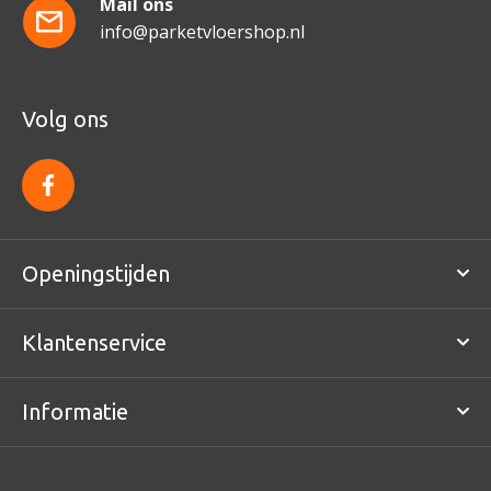
Mail ons
info@parketvloershop.nl
Volg ons
f
a
c
e
b
o
Openingstijden
o
k
Klantenservice
Informatie