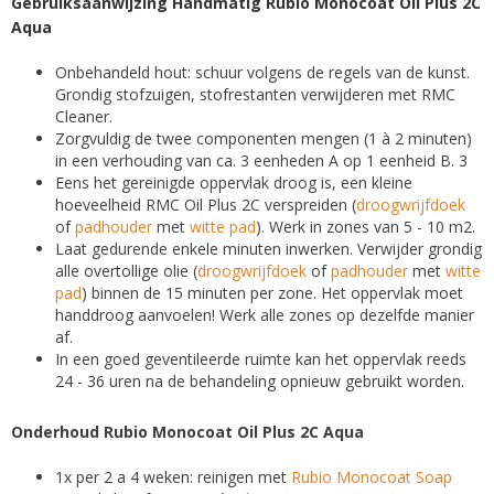
Gebruiksaanwijzing Handmatig Rubio Monocoat Oil Plus 2C
Aqua
Onbehandeld hout: schuur volgens de regels van de kunst.
Grondig stofzuigen, stofrestanten verwijderen met RMC
Cleaner.
Zorgvuldig de twee componenten mengen (1 à 2 minuten)
in een verhouding van ca. 3 eenheden A op 1 eenheid B. 3
Eens het gereinigde oppervlak droog is, een kleine
hoeveelheid RMC Oil Plus 2C verspreiden (
droogwrijfdoek
of
padhouder
met
witte pad
). Werk in zones van 5 - 10 m2.
Laat gedurende enkele minuten inwerken. Verwijder grondig
alle overtollige olie (
droogwrijfdoek
of
padhouder
met
witte
pad
) binnen de 15 minuten per zone. Het oppervlak moet
handdroog aanvoelen! Werk alle zones op dezelfde manier
af.
In een goed geventileerde ruimte kan het oppervlak reeds
24 - 36 uren na de behandeling opnieuw gebruikt worden.
Onderhoud Rubio Monocoat Oil Plus 2C Aqua
1x per 2 a 4 weken: reinigen met
Rubio Monocoat Soap