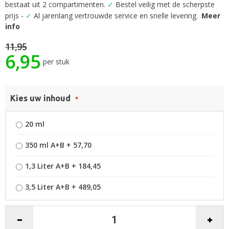
begin
bestaat uit 2 compartimenten.
✓
Bestel veilig met de scherpste
van
prijs -
✓
Al jarenlang vertrouwde service en snelle levering.
Meer
de
info
afbeeldingen-
gallerij
11,95
6,95
per stuk
Kies uw inhoud
20 ml
350 ml A+B
+
57,70
1,3 Liter A+B
+
184,45
3,5 Liter A+B
+
489,05