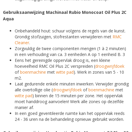
Gebruiksaanwijzing Machinaal Rubio Monocoat Oil Plus 2C
Aqua
Onbehandeld hout: schuur volgens de regels van de kunst.
Grondig stofzuigen, stofrestanten verwijderen met
RMC
Cleaner
.
Zorgvuldig de twee componenten mengen (1 à 2 minuten)
in een verhouding van ca. 3 eenheden A op 1 eenheid B. 3
Eens het gereinigde oppervlak droog is, een kleine
hoeveelheid RMC Oil Plus 2C verspreiden (
droogwrijfdoek
of
boenmachine
met
witte pad
). Werk in zones van 5 - 10
m2.
Laat gedurende enkele minuten inwerken. Verwijder grondig
alle overtollige olie (
droogwrijfdoek
of
boenmachine
met
witte pad
) binnen de 15 minuten per zone. Het oppervlak
moet handdroog aanvoelen! Werk alle zones op dezelfde
manier af.
In een goed geventileerde ruimte kan het oppervlak reeds
24 - 36 uren na de behandeling opnieuw gebruikt worden.