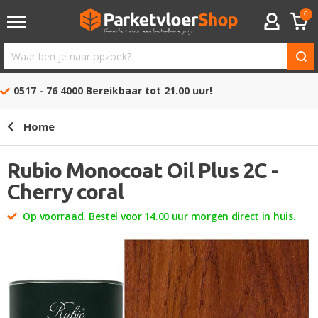
0
ACCOUNT
Waar
ben
0517 - 76 4000
Bereikbaar tot 21.00 uur!
je
naar
Home
opzoek?
Rubio Monocoat Oil Plus 2C -
Cherry coral
Op voorraad. Bestel voor 14.00 uur morgen direct in huis.
Ga
naar
het
einde
van
de