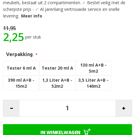
begin
meubels, bestaat uit 2 compartimenten.
✓
Bestel veilig met de
van
scherpste prijs -
✓
Al jarenlang vertrouwde service en snelle
de
levering.
Meer info
afbeeldingen-
gallerij
11,95
2,25
per stuk
Verpakking
130 ml A+B -
Tester 6 ml A
Tester 20 ml A
5m2
390 ml A+B -
1,3 Liter A+B -
3,5 Liter A+B -
15m2
52m2
140m2
IN WINKELWAGEN