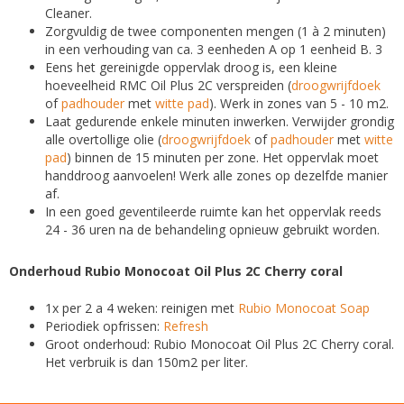
Cleaner.
Zorgvuldig de twee componenten mengen (1 à 2 minuten)
in een verhouding van ca. 3 eenheden A op 1 eenheid B. 3
Eens het gereinigde oppervlak droog is, een kleine
hoeveelheid RMC Oil Plus 2C verspreiden (
droogwrijfdoek
of
padhouder
met
witte pad
). Werk in zones van 5 - 10 m2.
Laat gedurende enkele minuten inwerken. Verwijder grondig
alle overtollige olie (
droogwrijfdoek
of
padhouder
met
witte
pad
) binnen de 15 minuten per zone. Het oppervlak moet
handdroog aanvoelen! Werk alle zones op dezelfde manier
af.
In een goed geventileerde ruimte kan het oppervlak reeds
24 - 36 uren na de behandeling opnieuw gebruikt worden.
Onderhoud Rubio Monocoat Oil Plus 2C Cherry coral
1x per 2 a 4 weken: reinigen met
Rubio Monocoat Soap
Periodiek opfrissen:
Refresh
Groot onderhoud: Rubio Monocoat Oil Plus 2C Cherry coral.
Het verbruik is dan 150m2 per liter.