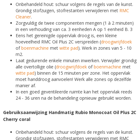
Onbehandeld hout: schuur volgens de regels van de kunst.
Grondig stofzuigen, stofrestanten verwijderen met
RMC
Cleaner
.
Zorgvuldig de twee componenten mengen (1 à 2 minuten)
in een verhouding van ca. 3 eenheden A op 1 eenheid B. 3
Eens het gereinigde oppervlak droog is, een kleine
hoeveelheid RMC Oil Plus 2C verspreiden (
droogwrijfdoek
of
boenmachine
met
witte pad
). Werk in zones van 5 - 10
m2.
Laat gedurende enkele minuten inwerken. Verwijder grondig
alle overtollige olie (
droogwrijfdoek
of
boenmachine
met
witte pad
) binnen de 15 minuten per zone. Het oppervlak
moet handdroog aanvoelen! Werk alle zones op dezelfde
manier af.
In een goed geventileerde ruimte kan het oppervlak reeds
24 - 36 uren na de behandeling opnieuw gebruikt worden.
Gebruiksaanwijzing Handmatig Rubio Monocoat Oil Plus 2C
Cherry coral
Onbehandeld hout: schuur volgens de regels van de kunst.
Grondig stofzuigen, stofrestanten verwijderen met RMC