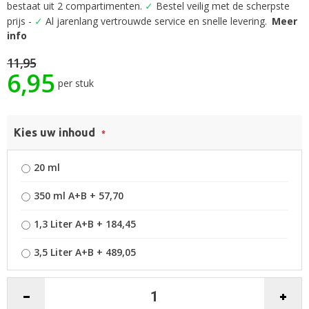
begin
bestaat uit 2 compartimenten.
✓
Bestel veilig met de scherpste
van
prijs -
✓
Al jarenlang vertrouwde service en snelle levering.
Meer
de
info
afbeeldingen-
gallerij
11,95
6,95
per stuk
Kies uw inhoud
20 ml
350 ml A+B
+
57,70
1,3 Liter A+B
+
184,45
3,5 Liter A+B
+
489,05