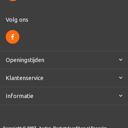
Volg ons
f
a
c
e
b
o
Openingstijden
o
k
Klantenservice
Informatie