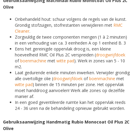
Gebruiksaanwijzing Machinaal Rubio Monocoat Oil Plus 2C
Olive
Onbehandeld hout: schuur volgens de regels van de kunst.
Grondig stofzuigen, stofrestanten verwijderen met
RMC
Cleaner
.
Zorgvuldig de twee componenten mengen (1 à 2 minuten)
in een verhouding van ca. 3 eenheden A op 1 eenheid B. 3
Eens het gereinigde oppervlak droog is, een kleine
hoeveelheid RMC Oil Plus 2C verspreiden (
droogwrijfdoek
of
boenmachine
met
witte pad
). Werk in zones van 5 - 10
m2.
Laat gedurende enkele minuten inwerken. Verwijder grondig
alle overtollige olie (
droogwrijfdoek
of
boenmachine
met
witte pad
) binnen de 15 minuten per zone. Het oppervlak
moet handdroog aanvoelen! Werk alle zones op dezelfde
manier af.
In een goed geventileerde ruimte kan het oppervlak reeds
24 - 36 uren na de behandeling opnieuw gebruikt worden.
Gebruiksaanwijzing Handmatig Rubio Monocoat Oil Plus 2C
Olive