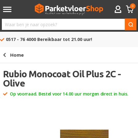
0
ACCOUNT
Waar
ben
0517 - 76 4000
Bereikbaar tot 21.00 uur!
je
naar
Home
opzoek?
Rubio Monocoat Oil Plus 2C -
Olive
Op voorraad. Bestel voor 14.00 uur morgen direct in huis.
Ga
naar
het
einde
van
de