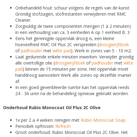
Onbehandeld hout: schuur volgens de regels van de kunst.
Grondig stofzuigen, stofrestanten verwijderen met RMC
Cleaner.
Zorgvuldig de twee componenten mengen (1 à 2 minuten)
in een verhouding van ca. 3 eenheden A op 1 eenheid B. 3
Eens het gereinigde oppervlak droog is, een kleine
hoeveelheid RMC Oil Plus 2C verspreiden (
droogwrijfdoek
of
padhouder
met
witte pad
). Werk in zones van 5 - 10 m2.
Laat gedurende enkele minuten inwerken. Verwijder grondig
alle overtollige olie (
droogwrijfdoek
of
padhouder
met
witte
pad
) binnen de 15 minuten per zone. Het oppervlak moet
handdroog aanvoelen! Werk alle zones op dezelfde manier
af.
In een goed geventileerde ruimte kan het oppervlak reeds
24 - 36 uren na de behandeling opnieuw gebruikt worden.
Onderhoud Rubio Monocoat Oil Plus 2C Olive
1x per 2 a 4 weken: reinigen met
Rubio Monocoat Soap
Periodiek opfrissen:
Refresh
Groot onderhoud: Rubio Monocoat Oil Plus 2C Olive. Het