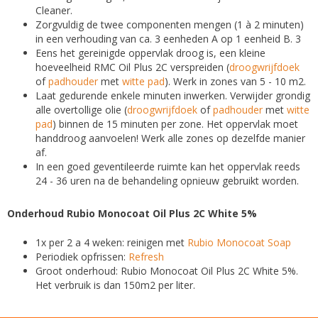
Cleaner.
Zorgvuldig de twee componenten mengen (1 à 2 minuten)
in een verhouding van ca. 3 eenheden A op 1 eenheid B. 3
Eens het gereinigde oppervlak droog is, een kleine
hoeveelheid RMC Oil Plus 2C verspreiden (
droogwrijfdoek
of
padhouder
met
witte pad
). Werk in zones van 5 - 10 m2.
Laat gedurende enkele minuten inwerken. Verwijder grondig
alle overtollige olie (
droogwrijfdoek
of
padhouder
met
witte
pad
) binnen de 15 minuten per zone. Het oppervlak moet
handdroog aanvoelen! Werk alle zones op dezelfde manier
af.
In een goed geventileerde ruimte kan het oppervlak reeds
24 - 36 uren na de behandeling opnieuw gebruikt worden.
Onderhoud Rubio Monocoat Oil Plus 2C White 5%
1x per 2 a 4 weken: reinigen met
Rubio Monocoat Soap
Periodiek opfrissen:
Refresh
Groot onderhoud: Rubio Monocoat Oil Plus 2C White 5%.
Het verbruik is dan 150m2 per liter.