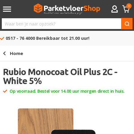
0
ACCOUNT
Waar
ben
0517 - 76 4000
Bereikbaar tot 21.00 uur!
je
naar
Home
opzoek?
Rubio Monocoat Oil Plus 2C -
White 5%
Op voorraad. Bestel voor 14.00 uur morgen direct in huis.
Ga
naar
het
einde
van
de