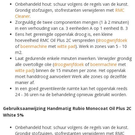
Onbehandeld hout: schuur volgens de regels van de kunst.
Grondig stofzuigen, stofrestanten verwijderen met
RMC
Cleaner
.
Zorgvuldig de twee componenten mengen (1 à 2 minuten)
in een verhouding van ca. 3 eenheden A op 1 eenheid B. 3
Eens het gereinigde oppervlak droog is, een kleine
hoeveelheid RMC Oil Plus 2C verspreiden (
droogwrijfdoek
of
boenmachine
met
witte pad
). Werk in zones van 5 - 10
m2.
Laat gedurende enkele minuten inwerken. Verwijder grondig
alle overtollige olie (
droogwrijfdoek
of
boenmachine
met
witte pad
) binnen de 15 minuten per zone. Het oppervlak
moet handdroog aanvoelen! Werk alle zones op dezelfde
manier af.
In een goed geventileerde ruimte kan het oppervlak reeds
24 - 36 uren na de behandeling opnieuw gebruikt worden.
Gebruiksaanwijzing Handmatig Rubio Monocoat Oil Plus 2C
White 5%
Onbehandeld hout: schuur volgens de regels van de kunst.
Grondig stofzuigen, stofrestanten verwijderen met RMC