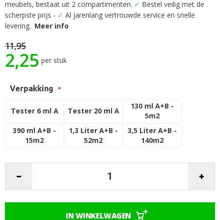
begin
meubels, bestaat uit 2 compartimenten.
✓
Bestel veilig met de
van
scherpste prijs -
✓
Al jarenlang vertrouwde service en snelle
de
levering.
Meer info
afbeeldingen-
gallerij
11,95
2,25
per stuk
Verpakking
130 ml A+B -
Tester 6 ml A
Tester 20 ml A
5m2
390 ml A+B -
1,3 Liter A+B -
3,5 Liter A+B -
15m2
52m2
140m2
IN WINKELWAGEN