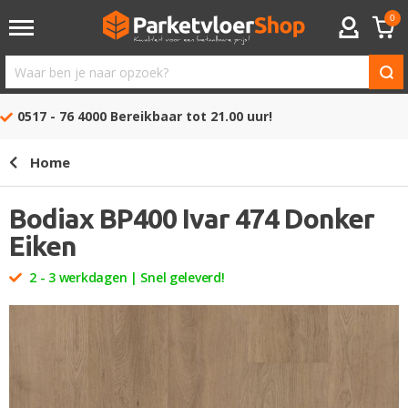
0
ACCOUNT
Waar
ben
0517 - 76 4000
Bereikbaar tot 21.00 uur!
je
naar
Home
opzoek?
Bodiax BP400 Ivar 474 Donker
Eiken
2 - 3 werkdagen | Snel geleverd!
Ga
naar
het
einde
van
de