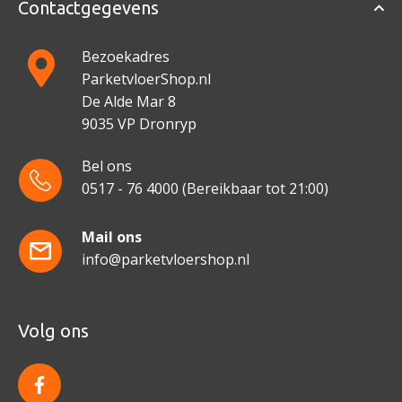
Contactgegevens
Bezoekadres
ParketvloerShop.nl
De Alde Mar 8
9035 VP Dronryp
Bel ons
0517 - 76 4000
(Bereikbaar tot 21:00)
Mail ons
info@parketvloershop.nl
Volg ons
f
a