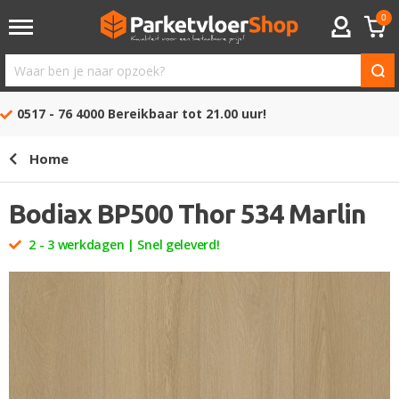
0
ACCOUNT
Waar
ben
0517 - 76 4000
Bereikbaar tot 21.00 uur!
je
naar
Home
opzoek?
Bodiax BP500 Thor 534 Marlin
2 - 3 werkdagen | Snel geleverd!
Ga
naar
het
einde
van
de
afbeeldingen-