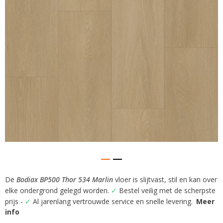
gallerij
De
Bodiax BP500 Thor 534 Marlin
vloer is slijtvast, stil en kan over
Ga
elke ondergrond gelegd worden.
✓
Bestel veilig met de scherpste
naar
het
prijs -
✓
Al jarenlang vertrouwde service en snelle levering.
Meer
begin
info
van