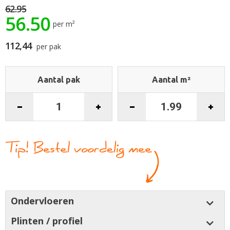
62.95
de
56.50
afbeeldingen-
per m²
gallerij
112,44
per pak
Aantal pak
Aantal m²
Ondervloeren
Plinten / profiel