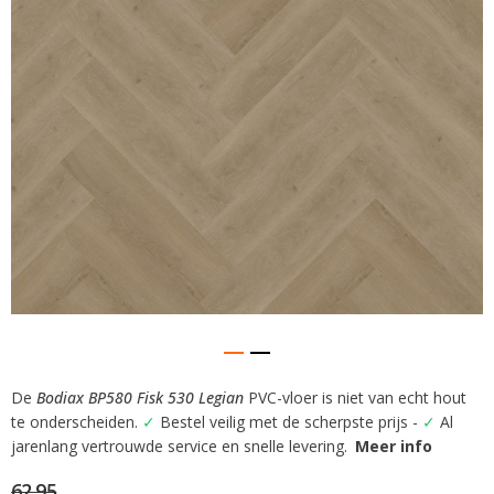
gallerij
De
Bodiax BP580 Fisk 530 Legian
PVC-vloer is niet van echt hout
Ga
te onderscheiden.
✓
Bestel veilig met de scherpste prijs -
✓
Al
naar
het
jarenlang vertrouwde service en snelle levering.
Meer info
begin
62.95
van