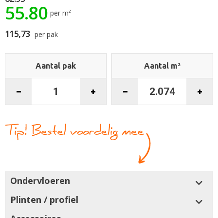
55.80
de
per m²
afbeeldingen-
gallerij
115,73
per pak
Aantal pak
Aantal m²
Ondervloeren
Plinten / profiel