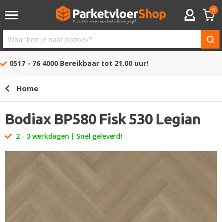
0
ACCOUNT
Waar
ben
0517 - 76 4000
Bereikbaar tot 21.00 uur!
je
naar
Home
opzoek?
Bodiax BP580 Fisk 530 Legian
2 - 3 werkdagen | Snel geleverd!
Ga
naar
het
einde
van
de
afbeeldingen-