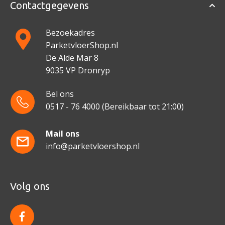
Contactgegevens
Bezoekadres
ParketvloerShop.nl
De Alde Mar 8
9035 VP Dronryp
Bel ons
0517 - 76 4000
(Bereikbaar tot 21:00)
Mail ons
info@parketvloershop.nl
Volg ons
f