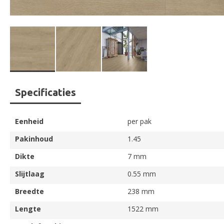
Ga
Specificaties
naar
het
begin
Eenheid
per pak
van
de
Pakinhoud
1.45
afbeeldingen-
Dikte
7 mm
gallerij
Slijtlaag
0.55 mm
Breedte
238 mm
Lengte
1522 mm