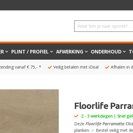
ER
PLINT / PROFIEL
AFWERKING
ONDERHOUD
T
zending vanaf € 75,- *
Veilig betalen met iDeal
Afhalen in 
Floorlife Parr
2 - 3 werkdagen | Snel gel
Deze
Floorlife Parramatta Clic
planken.
✓
Bestel veilig met de