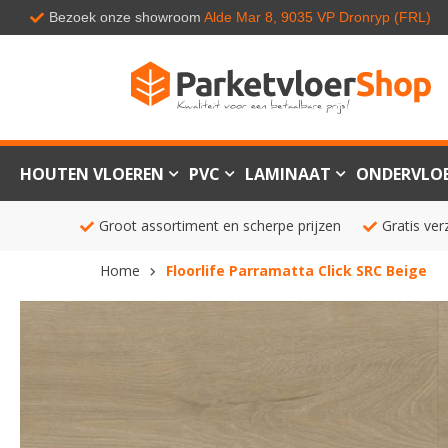
Bezoek onze showroom
Alde Mar 8, 9035 VP Dronryp (FRL)
HOUTEN VLOEREN
PVC
LAMINAAT
ONDERVLO
Groot assortiment en scherpe prijzen
Gratis ver
Home
Floorlife Parramatta Click SRC Beige
Ga
naar
het
einde
van
de
afbeeldingen-