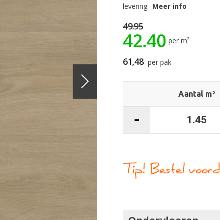
levering.
Meer info
49.95
42.40
per m²
61,48
per pak
Aantal m²