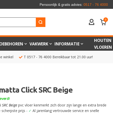
Persoonlijk & gratis advies:
0517 - 76 4000
0
ACCOUNT
HOUTEN
OEBEHOREN
VAKWERK
INFORMATIE
VLOEREN
de winkel
T
0517 - 76 4000
Bereikbaar tot 21.00 uur!
amatta Click SRC Beige
everd!
k SRC Beige
pvc vloer kenmerkt zich door zijn lange en extra brede
 scherpste prijs -
✓
Al jarenlang vertrouwde service en snelle