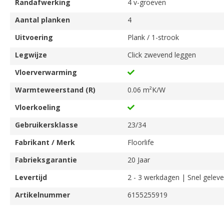
Randafwerking
4 v-groeven
Aantal planken
4
Uitvoering
Plank / 1-strook
Legwijze
Click zwevend leggen
Vloerverwarming
Warmteweerstand (R)
0.06 m²K/W
Vloerkoeling
Gebruikersklasse
23/34
Fabrikant / Merk
Floorlife
Fabrieksgarantie
20 Jaar
Levertijd
2 - 3 werkdagen | Snel geleve
Artikelnummer
6155255919