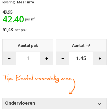
begin
levering.
Meer info
van
de
49.95
42.40
afbeeldingen-
per m²
gallerij
61,48
per pak
Aantal pak
Aantal m²
Ondervloeren