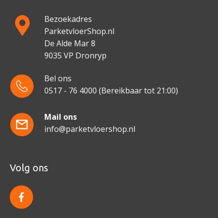
Bezoekadres
ParketvloerShop.nl
De Alde Mar 8
9035 VP Dronryp
Bel ons
0517 - 76 4000
(Bereikbaar tot 21:00)
Mail ons
info@parketvloershop.nl
Volg ons
f
a
c