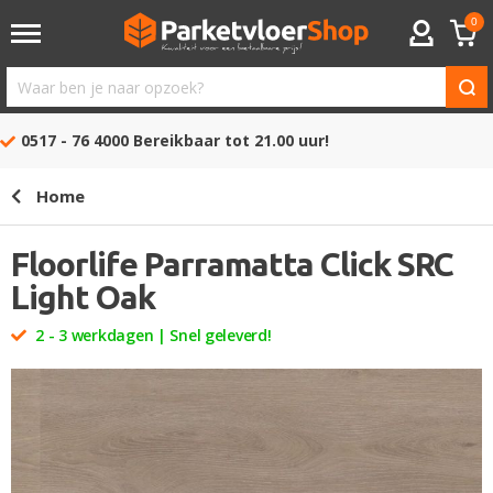
0
ACCOUNT
Waar
ben
0517 - 76 4000
Bereikbaar tot 21.00 uur!
je
naar
Home
opzoek?
Floorlife Parramatta Click SRC
Light Oak
2 - 3 werkdagen | Snel geleverd!
Ga
naar
het
einde
van
de