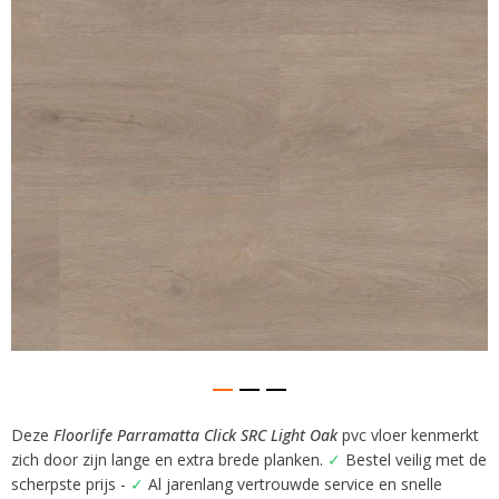
afbeeldingen-
gallerij
Deze
Floorlife Parramatta Click SRC Light Oak
pvc vloer kenmerkt
Ga
zich door zijn lange en extra brede planken.
✓
Bestel veilig met de
naar
het
scherpste prijs -
✓
Al jarenlang vertrouwde service en snelle