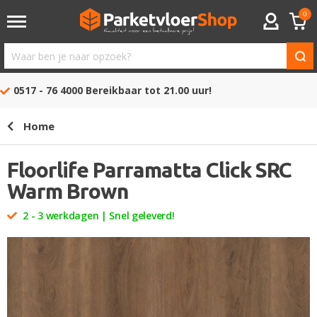
0
ACCOUNT
Waar
ben
0517 - 76 4000
Bereikbaar tot 21.00 uur!
je
naar
Home
opzoek?
Floorlife Parramatta Click SRC
Warm Brown
2 - 3 werkdagen | Snel geleverd!
Ga
naar
het
einde
van
de