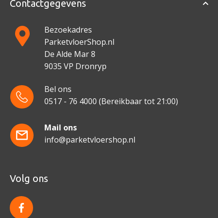
Contactgegevens
Bezoekadres
ParketvloerShop.nl
De Alde Mar 8
9035 VP Dronryp
Bel ons
0517 - 76 4000
(Bereikbaar tot 21:00)
Mail ons
info@parketvloershop.nl
Volg ons
f
a