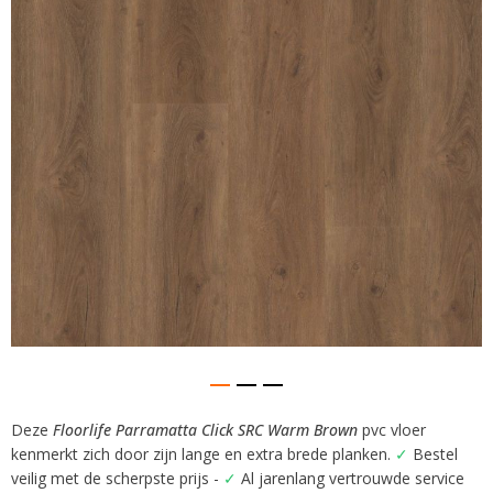
afbeeldingen-
gallerij
Deze
Floorlife Parramatta Click SRC Warm Brown
pvc vloer
Ga
kenmerkt zich door zijn lange en extra brede planken.
✓
Bestel
naar
het
veilig met de scherpste prijs -
✓
Al jarenlang vertrouwde service