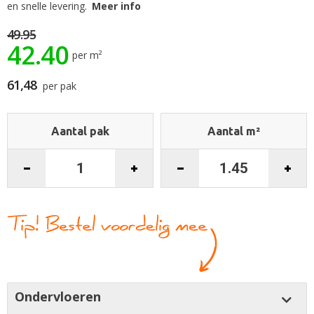
begin
en snelle levering.
Meer info
van
de
49.95
42.40
afbeeldingen-
per m²
gallerij
61,48
per pak
Aantal pak
Aantal m²
Ondervloeren