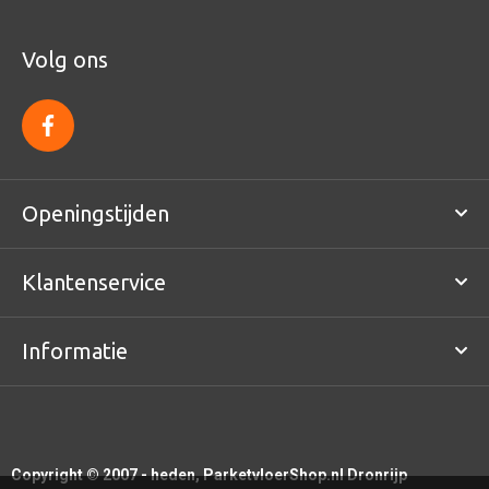
Volg ons
f
a
c
e
b
o
Openingstijden
o
k
Klantenservice
Informatie
Copyright © 2007 - heden, ParketvloerShop.nl Dronrijp