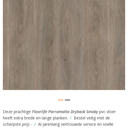
afbeeldingen-
gallerij
Deze prachtige
Floorlife Parramatta Dryback Smoky
pvc vloer
Ga
heeft extra brede en lange planken.
✓
Bestel veilig met de
naar
het
scherpste prijs -
✓
Al jarenlang vertrouwde service en snelle