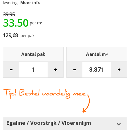
begin
levering.
Meer info
van
de
39.95
33.50
afbeeldingen-
per m²
gallerij
129,68
per pak
Aantal pak
Aantal m²
Egaline / Voorstrijk / Vloerenlijm