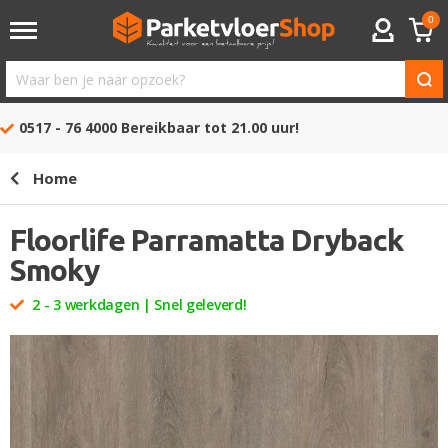
0
ACCOUNT
Waar
ben
0517 - 76 4000
Bereikbaar tot 21.00 uur!
je
naar
Home
opzoek?
Floorlife Parramatta Dryback
Smoky
2 - 3 werkdagen | Snel geleverd!
Ga
naar
het
einde
van
de