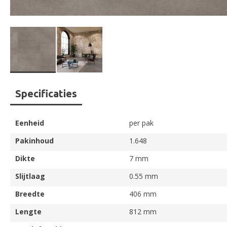
Ga
Specificaties
naar
het
begin
Eenheid
per pak
van
de
Pakinhoud
1.648
afbeeldingen-
Dikte
7 mm
gallerij
Slijtlaag
0.55 mm
Breedte
406 mm
Lengte
812 mm