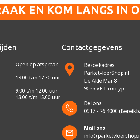
RAAK EN KOM LANGS IN 
ijden
Contactgegevens
Open op afspraak
Bezoekadres
ParketvloerShop.nl
13.00 t/m 17.30 uur
De Alde Mar 8
9035 VP Dronryp
9.00 t/m 12.00 uur
13.00 t/m 15.00 uur
Bel ons
0517 - 76 4000
(Bereikba
e
Mail ons
info@parketvloershop.n