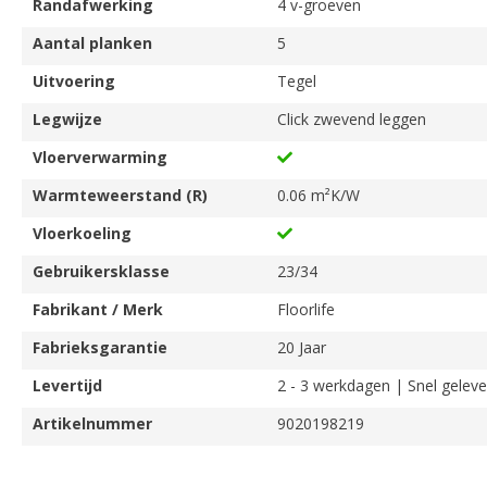
Randafwerking
4 v-groeven
Aantal planken
5
Uitvoering
Tegel
Legwijze
Click zwevend leggen
Vloerverwarming
Warmteweerstand (R)
0.06 m²K/W
Vloerkoeling
Gebruikersklasse
23/34
Fabrikant / Merk
Floorlife
Fabrieksgarantie
20 Jaar
Levertijd
2 - 3 werkdagen | Snel geleve
Artikelnummer
9020198219