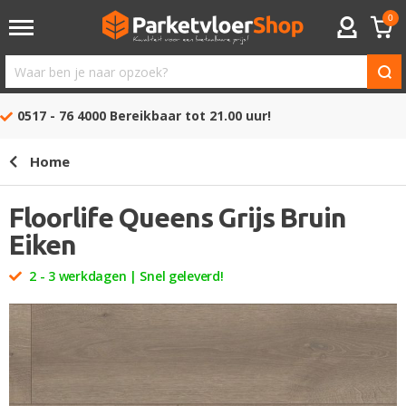
0
ACCOUNT
Waar
ben
0517 - 76 4000
Bereikbaar tot 21.00 uur!
je
naar
Home
opzoek?
Floorlife Queens Grijs Bruin
Eiken
2 - 3 werkdagen | Snel geleverd!
Ga
naar
het
einde
van
de