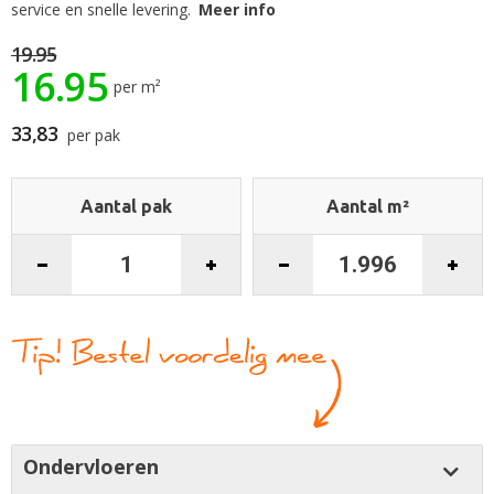
begin
service en snelle levering.
Meer info
van
de
19.95
16.95
afbeeldingen-
per m²
gallerij
33,83
per pak
Aantal pak
Aantal m²
Ondervloeren