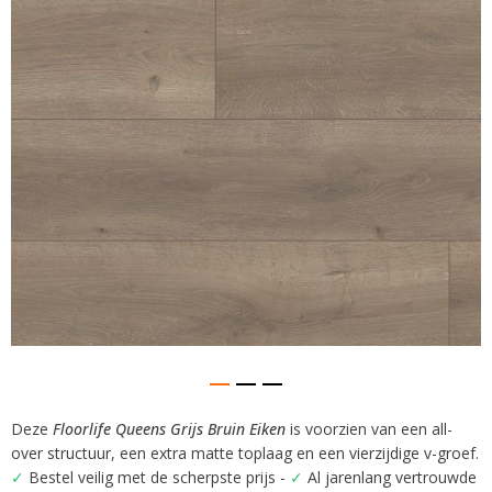
afbeeldingen-
gallerij
Deze
Floorlife Queens Grijs Bruin Eiken
is voorzien van een all-
Ga
over structuur, een extra matte toplaag en een vierzijdige v-groef.
naar
het
✓
Bestel veilig met de scherpste prijs -
✓
Al jarenlang vertrouwde