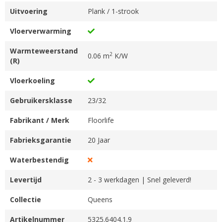
Uitvoering
Plank / 1-strook
Vloerverwarming
Warmteweerstand
2
0.06 m
K/W
(R)
Vloerkoeling
Gebruikersklasse
23/32
Fabrikant / Merk
Floorlife
Fabrieksgarantie
20 Jaar
Waterbestendig
Levertijd
2 - 3 werkdagen | Snel geleverd!
Collectie
Queens
Artikelnummer
5325.6404.1.9