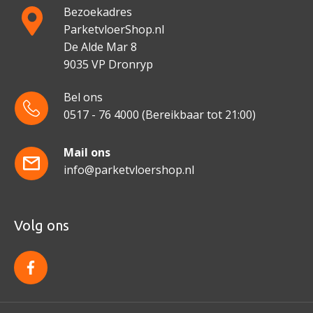
Bezoekadres
ParketvloerShop.nl
De Alde Mar 8
9035 VP Dronryp
Bel ons
0517 - 76 4000
(Bereikbaar tot 21:00)
Mail ons
info@parketvloershop.nl
Volg ons
f
a
c
e
b