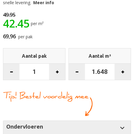
begin
snelle levering.
Meer info
van
de
49.95
42.45
afbeeldingen-
per m²
gallerij
69,96
per pak
Aantal pak
Aantal m²
Ondervloeren