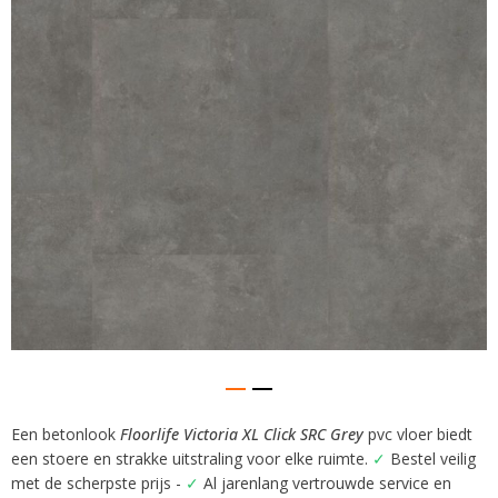
afbeeldingen-
gallerij
Een betonlook
Floorlife Victoria XL Click SRC Grey
pvc vloer biedt
Ga
een stoere en strakke uitstraling voor elke ruimte.
✓
Bestel veilig
naar
het
met de scherpste prijs -
✓
Al jarenlang vertrouwde service en