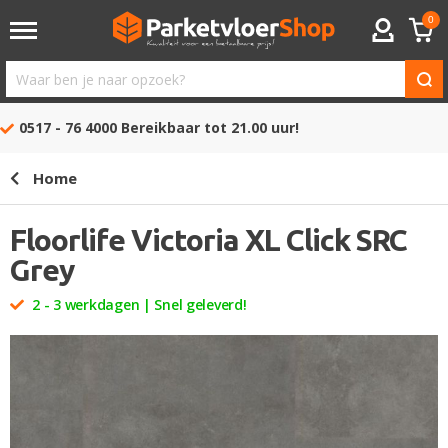
0
ACCOUNT
Waar
ben
0517 - 76 4000
Bereikbaar tot 21.00 uur!
je
naar
Home
opzoek?
Floorlife Victoria XL Click SRC
Grey
2 - 3 werkdagen | Snel geleverd!
Ga
naar
het
einde
van
de